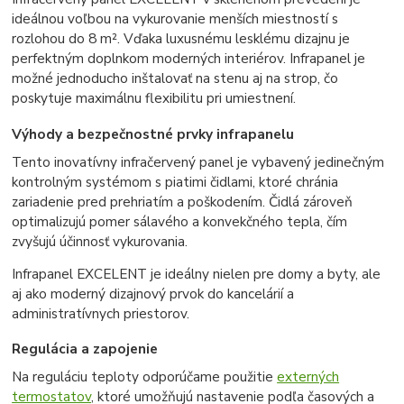
ideálnou voľbou na vykurovanie menších miestností s
rozlohou do 8 m². Vďaka luxusnému lesklému dizajnu je
perfektným doplnkom moderných interiérov. Infrapanel je
možné jednoducho inštalovať na stenu aj na strop, čo
poskytuje maximálnu flexibilitu pri umiestnení.
Výhody a bezpečnostné prvky infrapanelu
Tento inovatívny infračervený panel je vybavený jedinečným
kontrolným systémom s piatimi čidlami, ktoré chránia
zariadenie pred prehriatím a poškodením. Čidlá zároveň
optimalizujú pomer sálavého a konvekčného tepla, čím
zvyšujú účinnosť vykurovania.
Infrapanel EXCELENT je ideálny nielen pre domy a byty, ale
aj ako moderný dizajnový prvok do kancelárií a
administratívnych priestorov.
Regulácia a zapojenie
Na reguláciu teploty odporúčame použitie
externých
termostatov
, ktoré umožňujú nastavenie podľa časových a