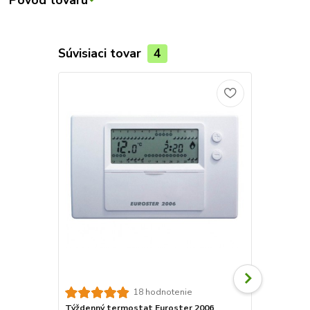
Súvisiaci tovar
4
18 hodnotenie
Týždenný termostat Euroster 2006
Priestorov