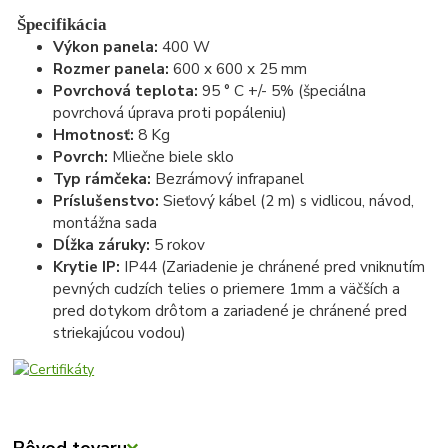
Špecifikácia
Výkon panela:
400 W
Rozmer panela:
600 x 600 x 25 mm
Povrchová teplota:
95 ° C +/- 5% (špeciálna
povrchová úprava proti popáleniu)
Hmotnosť:
8 Kg
Povrch:
Mliečne biele sklo
Typ rámčeka:
Bezrámový infrapanel
Príslušenstvo:
Sieťový kábel (2 m) s vidlicou, návod,
montážna sada
Dĺžka záruky:
5 rokov
Krytie IP:
IP44 (Zariadenie je chránené pred vniknutím
pevných cudzích telies o priemere 1mm a väčších a
pred dotykom drôtom a zariadené je chránené pred
striekajúcou vodou)
Pôvod tovaru