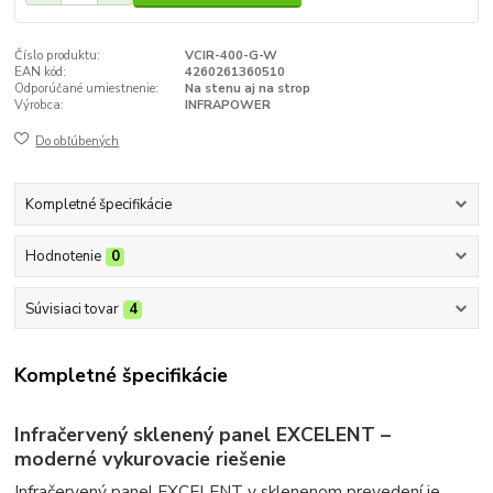
Číslo produktu:
VCIR-400-G-W
EAN kód:
4260261360510
Odporúčané umiestnenie:
Na stenu aj na strop
Výrobca:
INFRAPOWER
Do obľúbených
Kompletné špecifikácie
Hodnotenie
0
Súvisiaci tovar
4
Kompletné špecifikácie
Infračervený sklenený panel EXCELENT –
moderné vykurovacie riešenie
Infračervený panel EXCELENT v sklenenom prevedení je