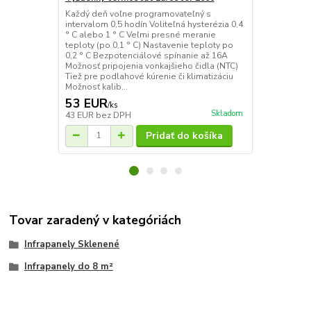
Každý deň voľne programovateľný s
Jednoduchý e
intervalom 0,5 hodín Voliteľná hysterézia 0,4
termostat pr
° C alebo 1 ° C Veľmi presné meranie
vykurovania
teploty (po 0,1 ° C) Nastavenie teploty po
nočného útlm
0,2 ° C Bezpotenciálové spínanie až 16A
jednoduché o
Možnosť pripojenia vonkajšieho čidla (NTC)
priamotopy, 
Tiež pre podlahové kúrenie či klimatizáciu
jednoduchá 
Možnosť kalib...
požadovanú t
53 EUR
25 EUR
/
ks
/
k
Skladom
43 EUR
bez DPH
20 EUR
bez 
Pridať do košíka
Tovar zaradený v kategóriách
Infrapanely Sklenené
Infrapanely do 8 m²