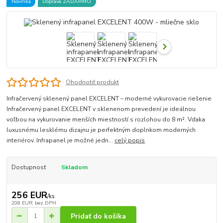
Novinka
Doprava ZADARMO
Ohodnotiť produkt
Infračervený sklenený panel EXCELENT – moderné vykurovacie riešenie
Infračervený panel EXCELENT v sklenenom prevedení je ideálnou
voľbou na vykurovanie menších miestností s rozlohou do 8 m². Vďaka
luxusnému lesklému dizajnu je perfektným doplnkom moderných
interiérov. Infrapanel je možné jedn...
celý popis
Dostupnosť
Skladom
256 EUR
/
ks
208 EUR
bez DPH
Pridať do košíka