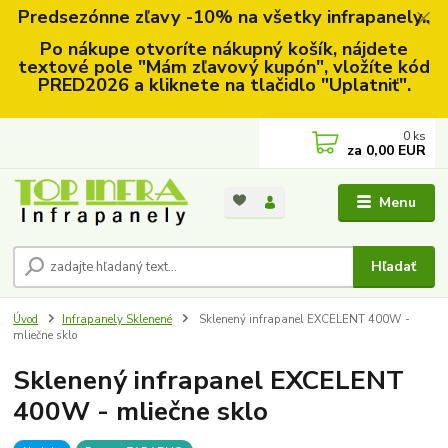
Predsezónne zľavy -10% na všetky infrapanely..
Po nákupe otvoríte nákupný košík, nájdete
textové pole "Mám zľavový kupón", vložíte kód
PRED2026 a kliknete na tlačidlo "Uplatniť".
0
ks
za
0,00 EUR
Menu
Hľadať
Úvod
Infrapanely Sklenené
Sklenený infrapanel EXCELENT 400W -
mliečne sklo
Sklenený infrapanel EXCELENT
400W - mliečne sklo