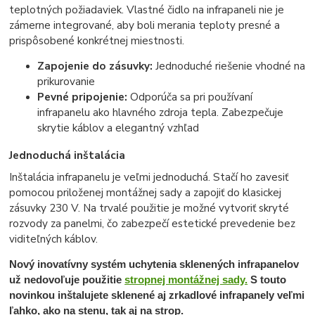
teplotných požiadaviek. Vlastné čidlo na infrapaneli nie je
zámerne integrované, aby boli merania teploty presné a
prispôsobené konkrétnej miestnosti.
Zapojenie do zásuvky:
Jednoduché riešenie vhodné na
prikurovanie
Pevné pripojenie:
Odporúča sa pri používaní
infrapanelu ako hlavného zdroja tepla. Zabezpečuje
skrytie káblov a elegantný vzhľad
Jednoduchá inštalácia
Inštalácia infrapanelu je veľmi jednoduchá. Stačí ho zavesiť
pomocou priloženej montážnej sady a zapojiť do klasickej
zásuvky 230 V. Na trvalé použitie je možné vytvoriť skryté
rozvody za panelmi, čo zabezpečí estetické prevedenie bez
viditeľných káblov.
Nový inovatívny systém uchytenia sklenených infrapanelov
už nedovoľuje použitie
stropnej montážnej sady.
S touto
novinkou inštalujete sklenené aj zrkadlové infrapanely veľmi
ľahko, ako na stenu, tak aj na strop.