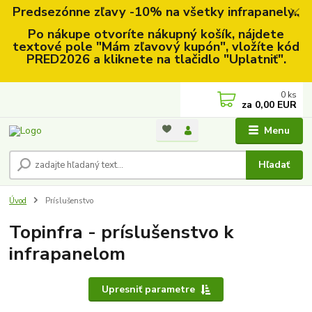
Predsezónne zľavy -10% na všetky infrapanely..
Po nákupe otvoríte nákupný košík, nájdete
textové pole "Mám zľavový kupón", vložíte kód
PRED2026 a kliknete na tlačidlo "Uplatniť".
0
ks
za
0,00 EUR
Menu
Hľadať
Úvod
Príslušenstvo
Topinfra - príslušenstvo k
infrapanelom
Upresniť parametre