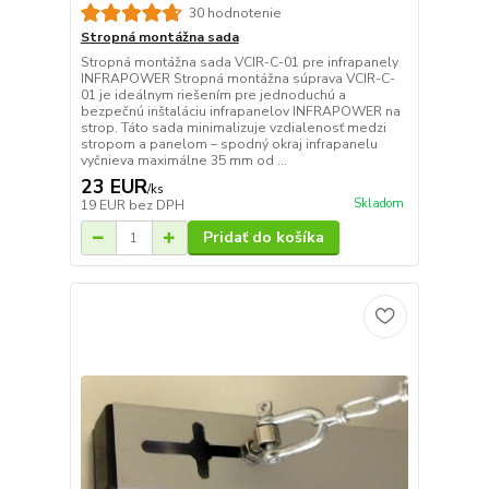
30 hodnotenie
Stropná montážna sada
Stropná montážna sada VCIR-C-01 pre infrapanely
INFRAPOWER Stropná montážna súprava VCIR-C-
01 je ideálnym riešením pre jednoduchú a
bezpečnú inštaláciu infrapanelov INFRAPOWER na
strop. Táto sada minimalizuje vzdialenosť medzi
stropom a panelom – spodný okraj infrapanelu
vyčnieva maximálne 35 mm od ...
23 EUR
/
ks
Skladom
19 EUR
bez DPH
Pridať do košíka