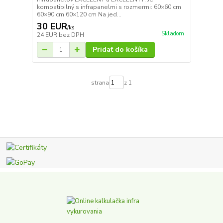
kompatibilný s infrapanelmi s rozmermi: 60×60 cm
60×90 cm 60×120 cm Na jed...
30 EUR
/
ks
Skladom
24 EUR
bez DPH
Pridať do košíka
strana
z 1