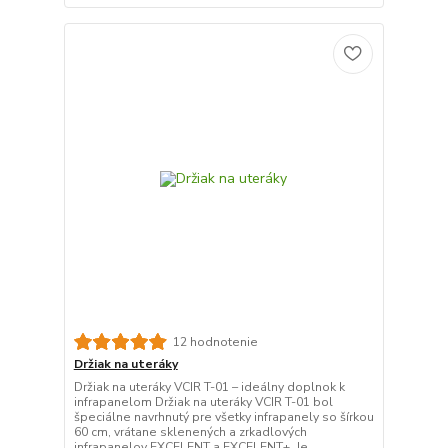
12 hodnotenie
Držiak na uteráky
Držiak na uteráky VCIR T-01 – ideálny doplnok k
infrapanelom Držiak na uteráky VCIR T-01 bol
špeciálne navrhnutý pre všetky infrapanely so šírkou
60 cm, vrátane sklenených a zrkadlových
infrapanelov EXCELENT a EXCELENT+. Je