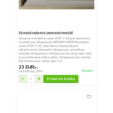
Stropná sada pre zavesenú montáž
Stropná montážna sada VCIR-C-02 pre zavesenú
montáž pre infrapanely INFRAPOWER Montážna
sada VCIR-C-02, špeciálne navrhnutá pre
infračervené ohrievače Infrapower, umožňuje
montáž infrapanelov Infrapower na strop tam, kde
je požadovaná nižšia výška. Infrapanely by nemali
byť montované vyššie ako 3 m ...
23 EUR
/
ks
Skladom
19 EUR
bez DPH
Pridať do košíka