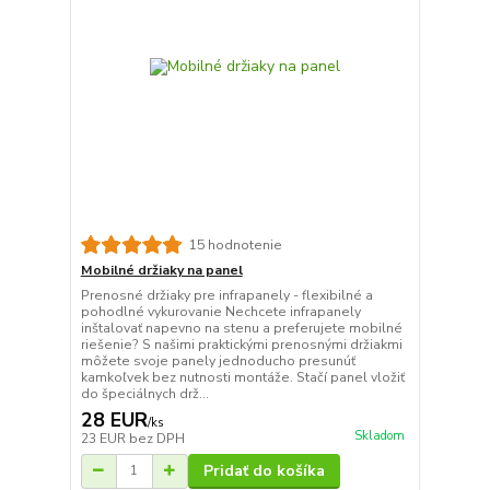
15 hodnotenie
Mobilné držiaky na panel
Prenosné držiaky pre infrapanely - flexibilné a
pohodlné vykurovanie Nechcete infrapanely
inštalovať napevno na stenu a preferujete mobilné
riešenie? S našimi praktickými prenosnými držiakmi
môžete svoje panely jednoducho presunúť
kamkoľvek bez nutnosti montáže. Stačí panel vložiť
do špeciálnych drž...
28 EUR
/
ks
Skladom
23 EUR
bez DPH
Pridať do košíka