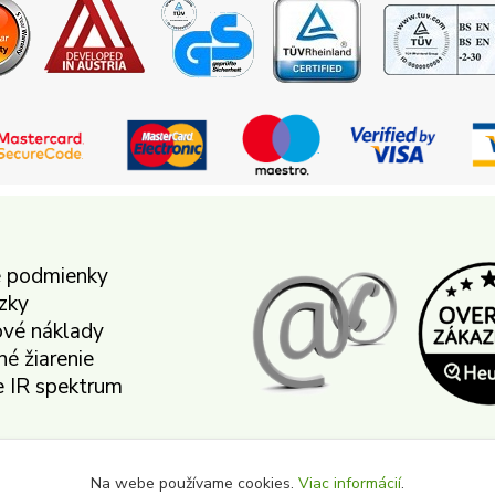
 podmienky
zky
vé náklady
né žiarenie
 IR spektrum
e od zmluvy
Na webe používame cookies.
Viac informácií
.