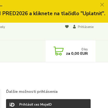
.
 PRED2026 a kliknete na tlačidlo "Uplatniť".
nely
Prihlásenie
0
ks
za
0,00 EUR
Ďalšie možnosti prihlásenia
Prihlásiť cez MojeID