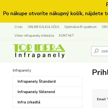
Po nákupe otvoríte nákupný košík, nájdete t
O nás
ONLINE KALKULAČKA
Optimálne IR spektrum
OBC
Video-infrapanely inštalácia
KONTAKT
Prih
Infrapanely
Infrapanely Štandard
Infrapanely Sklenené
Email
Infra zrkadlá