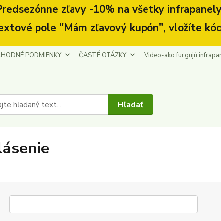
Predsezónne zľavy -10% na všetky infrapanely.
extové pole "Mám zľavový kupón", vložíte kód
HODNÉ PODMIENKY
ČASTÉ OTÁZKY
Video-ako fungujú infrapa
Hľadať
lásenie
*