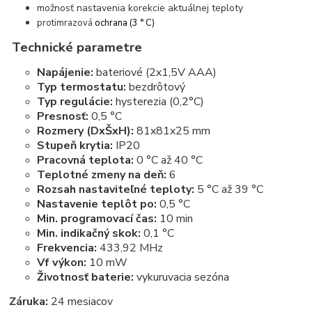
možnosť nastavenia korekcie aktuálnej teploty
protimrazová
ochrana (3 ° C)
Technické parametre
Napájenie:
bateriové
(2x1,5V AAA)
Typ termostatu:
bezdrôtový
Typ regulácie:
hysterezia
(0,2°C)
Presnosť:
0,5 °C
Rozmery (DxŠxH):
81x81x25 mm
Stupeň krytia:
IP20
Pracovná teplota:
0 °C až 40 °C
Teplotné zmeny na deň:
6
Rozsah nastaviteľné teploty:
5 °C až 39 °C
Nastavenie teplôt po:
0,5 °C
Min. programovací čas:
10 min
Min. indikačný skok:
0,1 °C
Frekvencia:
433,92 MHz
Vf výkon:
10 mW
Životnosť baterie:
vykuruvacia sezóna
Záruka:
24 mesiacov