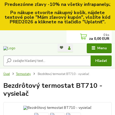
Predsezónne zľavy -10% na všetky infrapanely..
Po nákupe otvoríte nákupný košík, nájdete
textové pole "Mám zľavový kupón", vložíte kód
PRED2026 a kliknete na tlačidlo "Uplatniť".
0
ks
za
0,00 EUR
Menu
Hľadať
Úvod
Termostaty
Bezdrôtový termostat BT710 - vysielač
Bezdrôtový termostat BT710 -
vysielač