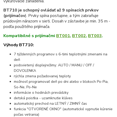
vykurovacie zariadenia.
BT710 je schopný ovládať až 9 spínacích prvkov
(prijímačov
). Prvky spína postupne, a tým zabraňuje
prúdovým nárazom v sieti. Dosah v zástavbe je min. 35 m -
podľa použitého prijímača.
Kompatibilné s prijímačmi
BT001
,
BT002
,
BT003
.
Výhody BT710:
7 týždenných programov s 6-timi teplotnými zmenami na
deň
podsvietený displejrežimy: AUTO / MANU / OFF /
DOVOLENKA
rýchla zmena požadovanej teploty
možnosť programovať deň po dni alebo v blokoch Po-Pia,
So-Ne, Po-Ne
informácie o hodinách prevádzky
detská poistka - uzamknutie kláves
automatický prechod na LETNÝ / ZIMNÝ čas
funkcia "OTVORENÉ OKNO" (automatické vypnutie kúrenie
počas vetrania)