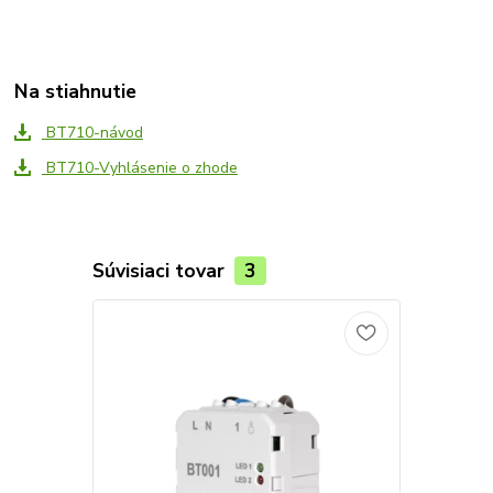
Na stiahnutie
BT710-návod
BT710-Vyhlásenie o zhode
Súvisiaci tovar
3