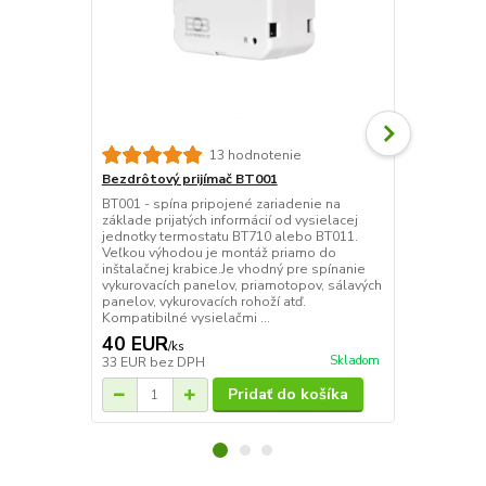
13 hodnotenie
Bezdrôtový prijímač BT001
Bezdrôtový 
BT001 - spína pripojené zariadenie na
BT002 - spín
základe prijatých informácií od vysielacej
základe prija
jednotky termostatu BT710 alebo BT011.
jednotky ter
Veľkou výhodou je montáž priamo do
vhodný pre s
inštalačnej krabice.Je vhodný pre spínanie
priamotopov,
vykurovacích panelov, priamotopov, sálavých
rohoží atď. 
panelov, vykurovacích rohoží atď.
alebo BT011
Kompatibilné vysielačmi ...
Napájanie: 23
40 EUR
40 EUR
/
ks
/
k
Skladom
33 EUR
bez DPH
33 EUR
bez 
Pridať do košíka