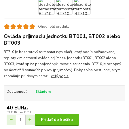
Ohodnotiť produkt
Ovláda prijímaciu jednotku BT001, BT002 alebo
BT003
BT710 je bezdrôtový termostat (vysielač), ktorý podľa požadovanej
teploty v miestnosti ovláda prijímaciu jednotku BT001, BT002 alebo
BT003, ktorá spína pripojené vykurovacie zariadenia. BT710 je schopný
ovládať až 9 spínacích prvkov (prijímačov). Prvky spína postupne, a tým
zabraňuje prúdovým náraz...
celý popis
Dostupnosť
Skladom
40 EUR
/
ks
33 EUR
bez DPH
Pridať do košíka