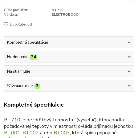
Číslo produktu:
BT710
Výrobca:
ELEKTROBOCK
Do obľúbených
Kompletné špecifikácie
Hodnotenie
24
Na stiahnutie
Súvisiaci tovar
3
Kompletné špecifikácie
BT710 je bezdrôtový termostat (vysielač), ktorý podľa
požadovanej teploty v miestnosti ovláda prijímaciu jednotku
BT001
,
BT002
alebo
BT003
, ktorá spína pripojené