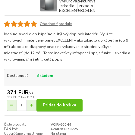
Ohodnotiť produkt
Ideálne zrkadlo do kúpeľne a štýlový doplnok interiéru Využite
vykurovací infračervený panel EXCELENT+ ako zrkadlo do kúpeľne (do 9
m²) alebo ako dizajnový prvok na vykurovanie stredne veľkých
miestností (do 12 m²). Tento inovatívny infrapanel spája funkciu zrkadla a
vykurovania, čím šetrí...
celý popis
Dostupnosť
Skladom
371 EUR
/
ks
302 EUR
bez DPH
Pridať do košíka
Číslo produktu:
VCIR-600-M
EAN kód:
4260261360725
Odporúčané umiestnenie:
Na stenu