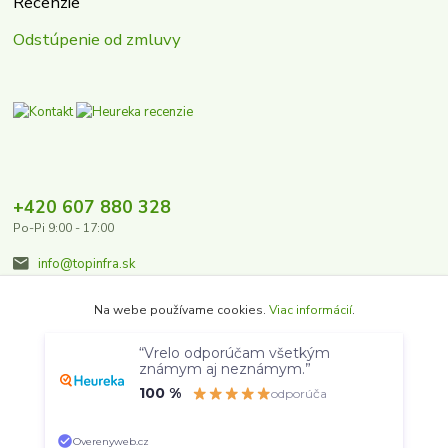
Recenzie
Odstúpenie od zmluvy
+420 607 880 328
Po-Pi 9:00 - 17:00
info@topinfra.sk
Na webe používame cookies.
Viac informácií
.
“Vrelo odporúčam všetkým
Súhlasím
Nastavenia
známym aj neznámym.”
100 %
odporúča
© 2015 - 2026 Topinfra s.r.o.
Súhlas môžete odmietnuť
tu
.
Overenyweb.cz