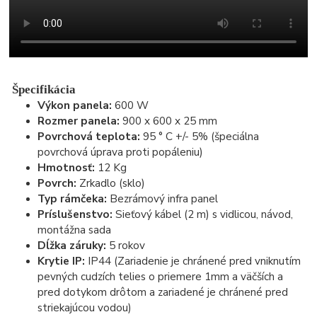
Špecifikácia
Výkon panela:
600 W
Rozmer panela:
900 x 600 x 25 mm
Povrchová teplota:
95 ° C +/- 5% (špeciálna
povrchová úprava proti popáleniu)
Hmotnosť:
12 Kg
Povrch:
Zrkadlo (sklo)
Typ rámčeka:
Bezrámový infra panel
Príslušenstvo:
Sieťový kábel (2 m) s vidlicou, návod,
montážna sada
Dĺžka záruky:
5 rokov
Krytie IP:
IP44 (Zariadenie je chránené pred vniknutím
pevných cudzích telies o priemere 1mm a väčších a
pred dotykom drôtom a zariadené je chránené pred
striekajúcou vodou)