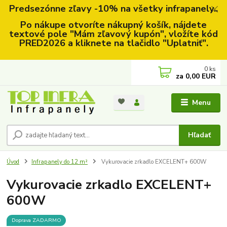
Predsezónne zľavy -10% na všetky infrapanely..
Po nákupe otvoríte nákupný košík, nájdete
textové pole "Mám zľavový kupón", vložíte kód
PRED2026 a kliknete na tlačidlo "Uplatniť".
0
ks
za
0,00 EUR
Menu
Hľadať
Úvod
Infrapanely do 12 m²
Vykurovacie zrkadlo EXCELENT+ 600W
Vykurovacie zrkadlo EXCELENT+
600W
Doprava ZADARMO