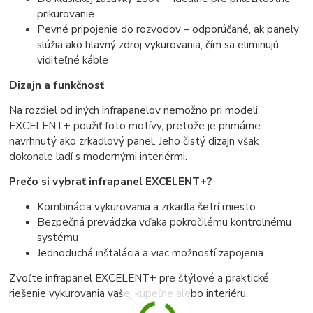
prikurovanie
Pevné pripojenie do rozvodov – odporúčané, ak panely
slúžia ako hlavný zdroj vykurovania, čím sa eliminujú
viditeľné káble
Dizajn a funkčnosť
Na rozdiel od iných infrapanelov nemožno pri modeli
EXCELENT+ použiť foto motívy, pretože je primárne
navrhnutý ako zrkadlový panel. Jeho čistý dizajn však
dokonale ladí s modernými interiérmi.
Prečo si vybrať infrapanel EXCELENT+?
Kombinácia vykurovania a zrkadla šetrí miesto
Bezpečná prevádzka vďaka pokročilému kontrolnému
systému
Jednoduchá inštalácia a viac možností zapojenia
Zvoľte infrapanel EXCELENT+ pre štýlové a praktické
riešenie vykurovania vašej kúpeľne alebo interiéru.