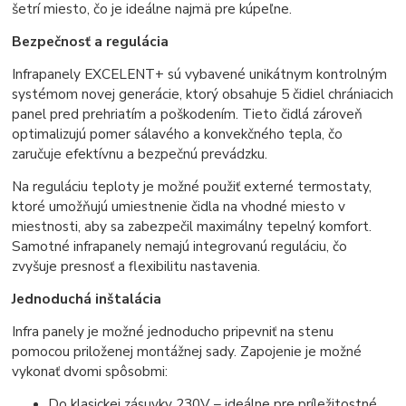
šetrí miesto, čo je ideálne najmä pre kúpeľne.
Bezpečnosť a regulácia
Infrapanely EXCELENT+ sú vybavené unikátnym kontrolným
systémom novej generácie, ktorý obsahuje 5 čidiel chrániacich
panel pred prehriatím a poškodením. Tieto čidlá zároveň
optimalizujú pomer sálavého a konvekčného tepla, čo
zaručuje efektívnu a bezpečnú prevádzku.
Na reguláciu teploty je možné použiť externé termostaty,
ktoré umožňujú umiestnenie čidla na vhodné miesto v
miestnosti, aby sa zabezpečil maximálny tepelný komfort.
Samotné infrapanely nemajú integrovanú reguláciu, čo
zvyšuje presnosť a flexibilitu nastavenia.
Jednoduchá inštalácia
Infra panely je možné jednoducho pripevniť na stenu
pomocou priloženej montážnej sady. Zapojenie je možné
vykonať dvomi spôsobmi:
Do klasickej zásuvky 230V – ideálne pre príležitostné