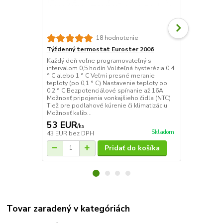
18 hodnotenie
Týždenný termostat Euroster 2006
Bezdrôtový 
Každý deň voľne programovateľný s
BT710 je bez
intervalom 0,5 hodín Voliteľná hysterézia 0,4
ktorý podľa 
° C alebo 1 ° C Veľmi presné meranie
miestnosti o
teploty (po 0,1 ° C) Nastavenie teploty po
BT002 alebo 
0,2 ° C Bezpotenciálové spínanie až 16A
vykurovacie 
Možnosť pripojenia vonkajšieho čidla (NTC)
ovládať až 9 
Tiež pre podlahové kúrenie či klimatizáciu
Prvky spína 
Možnosť kalib...
prúdovým nár
53 EUR
40 EUR
/
ks
/
k
Skladom
43 EUR
bez DPH
33 EUR
bez 
Pridať do košíka
Tovar zaradený v kategóriách