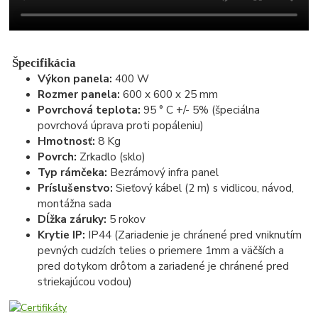
Špecifikácia
Výkon panela:
400 W
Rozmer panela:
600 x 600 x 25 mm
Povrchová teplota:
95 ° C +/- 5% (špeciálna
povrchová úprava proti popáleniu)
Hmotnosť:
8 Kg
Povrch:
Zrkadlo (sklo)
Typ rámčeka:
Bezrámový infra panel
Príslušenstvo:
Sieťový kábel (2 m) s vidlicou, návod,
montážna sada
Dĺžka záruky:
5 rokov
Krytie IP:
IP44 (Zariadenie je chránené pred vniknutím
pevných cudzích telies o priemere 1mm a väčších a
pred dotykom drôtom a zariadené je chránené pred
striekajúcou vodou)