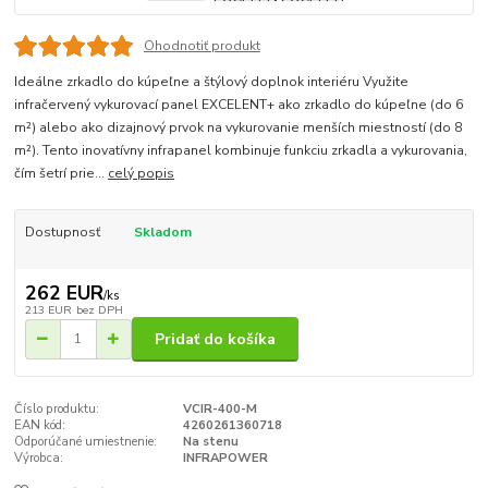
Ohodnotiť produkt
Ideálne zrkadlo do kúpeľne a štýlový doplnok interiéru Využite
infračervený vykurovací panel EXCELENT+ ako zrkadlo do kúpeľne (do 6
m²) alebo ako dizajnový prvok na vykurovanie menších miestností (do 8
m²). Tento inovatívny infrapanel kombinuje funkciu zrkadla a vykurovania,
čím šetrí prie...
celý popis
Dostupnosť
Skladom
262 EUR
/
ks
213 EUR
bez DPH
Pridať do košíka
Číslo produktu:
VCIR-400-M
EAN kód:
4260261360718
Odporúčané umiestnenie:
Na stenu
Výrobca:
INFRAPOWER