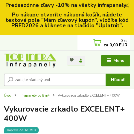
Predsezónne zľavy -10% na všetky infrapanely..
Po nákupe otvoríte nákupný košík, nájdete
textové pole "Mám zľavový kupón", vložíte kód
PRED2026 a kliknete na tlačidlo "Uplatniť".
0
ks
za
0,00 EUR
Menu
Hľadať
Úvod
Infrapanely do 8 m²
Vykurovacie zrkadlo EXCELENT+ 400W
Vykurovacie zrkadlo EXCELENT+
400W
Doprava ZADARMO