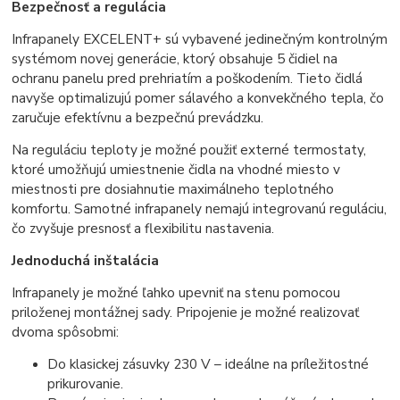
Bezpečnosť a regulácia
Infrapanely EXCELENT+ sú vybavené jedinečným kontrolným
systémom novej generácie, ktorý obsahuje 5 čidiel na
ochranu panelu pred prehriatím a poškodením. Tieto čidlá
navyše optimalizujú pomer sálavého a konvekčného tepla, čo
zaručuje efektívnu a bezpečnú prevádzku.
Na reguláciu teploty je možné použiť externé termostaty,
ktoré umožňujú umiestnenie čidla na vhodné miesto v
miestnosti pre dosiahnutie maximálneho teplotného
komfortu. Samotné infrapanely nemajú integrovanú reguláciu,
čo zvyšuje presnosť a flexibilitu nastavenia.
Jednoduchá inštalácia
Infrapanely je možné ľahko upevniť na stenu pomocou
priloženej montážnej sady. Pripojenie je možné realizovať
dvoma spôsobmi:
Do klasickej zásuvky 230 V – ideálne na príležitostné
prikurovanie.