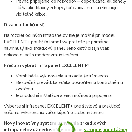
Pevné pripojenie do rozvodov – odporúčané, ak panely
slúžia ako hlavný zdroj vykurovania, čím sa eliminujú
viditeľné káble.
Dizajn a funkčnosť
Na rozdiel od iných infrapanelov nie je možné pri modeli
EXCELENT+ použiť fotomotívy, pretože je primárne
navrhnutý ako zrkadlový panel. Jeho čistý dizajn však
dokonale ladí s modernými interiérmi.
Prečo si vybrať infrapanel EXCELENT+?
Kombinácia vykurovania a zrkadla šetrí miesto
Bezpečná prevádzka vďaka pokročilému kontrolnému
systému
Jednoduchá inštalácia a viac možností pripojenia
Vyberte si infrapanel EXCELENT+ pre štýlové a praktické
riešenie vykurovania vašej kúpeľne alebo interiéru.
Nový inovatívny systém uchytenia zrkadlových
infrapanelov už nedovoľuje použitie
stropnej montážnej