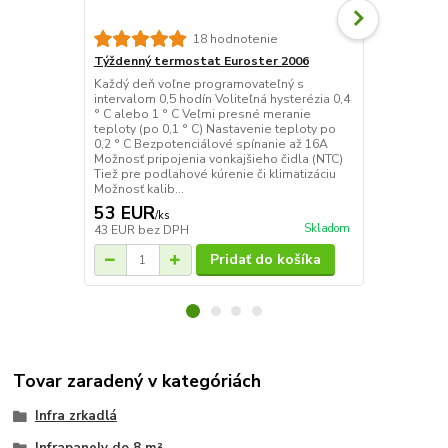
18 hodnotenie
Týždenný termostat Euroster 2006
Bezdrôtový 
Každý deň voľne programovateľný s
BT710 je bez
intervalom 0,5 hodín Voliteľná hysterézia 0,4
ktorý podľa 
° C alebo 1 ° C Veľmi presné meranie
miestnosti o
teploty (po 0,1 ° C) Nastavenie teploty po
BT002 alebo 
0,2 ° C Bezpotenciálové spínanie až 16A
vykurovacie 
Možnosť pripojenia vonkajšieho čidla (NTC)
ovládať až 9 
Tiež pre podlahové kúrenie či klimatizáciu
Prvky spína 
Možnosť kalib...
prúdovým nár
53 EUR
40 EUR
/
ks
/
k
Skladom
43 EUR
bez DPH
33 EUR
bez 
Pridať do košíka
Tovar zaradený v kategóriách
Infra zrkadlá
Infrapanely do 8 m²