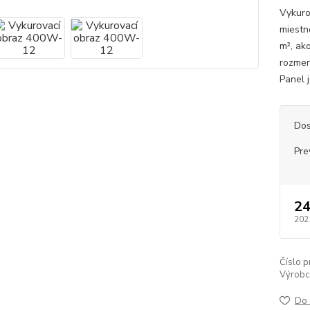
Vykuro
miestn
m², ak
rozmer
Panel j
Dos
Pre
2
202
Číslo p
Výrobc
Do 