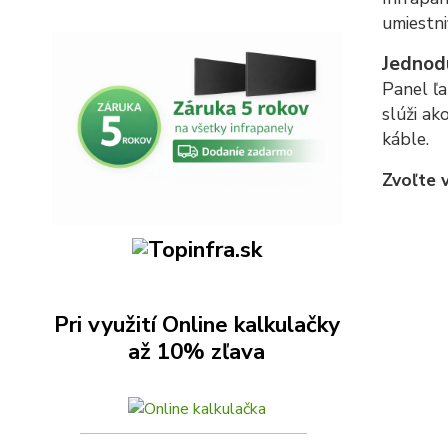
umiestni
Jednodu
Panel ľ
slúži ak
káble.
Zvoľte 
Pri využití Online kalkulačky
až 10% zľava