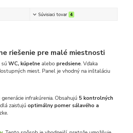
Súvisiaci tovar
4
e riešenie pre malé miestnosti
o sú
WC, kúpeľne
alebo
predsiene
. Vďaka
dostupných miest. Panel je vhodný na inštaláciu
 generácie infrakúrenia. Obsahujú
5 kontrolných
dlá zaisťujú
optimálny pomer sálavého a
zke.
v
. Tento spôsob je vhodnejší, pretože umožňuje