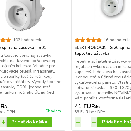
102 hodnotenie
16 hodnotenie
 spínaná zásuvka TS01
ELEKTROBOCK TS 20 spína
teplotná zásuvka
ti tepelne spínanej zásuvky
ýchle nastavenie požadovanej
Tepelne spínateľné zásuvky vy
otočením kolieska. Vhodné pre
reguláciu vykurovacích infrap
kurovacie telesá, infrapanely,
zapojených do klasickej zásuv
cie rebríky (sušiče ručníkou),
Jednoduchá a účinná reguláci
ušné ventilátory. Výhody tepelne
vykurovacieho panelu. Vlastno
j zásuvky TS01: jednoduché
spínané zásuvka TS20: TS20 j
e funkcia nočného útlmu (jed...
vykurovacej techniky NOVINK
Vám ponúka komfortné riešenie
UR
41 EUR
/
ks
/
ks
Skladom
bez DPH
33 EUR
bez DPH
Pridať do košíka
Pridať do ko