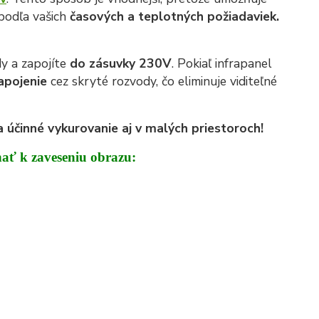
 podľa vašich
časových a teplotných požiadaviek.
y a zapojíte
do zásuvky 230V
. Pokiaľ infrapanel
apojenie
cez skryté rozvody, čo eliminuje viditeľné
 účinné vykurovanie aj v malých priestoroch!
nať k zaveseniu obrazu: