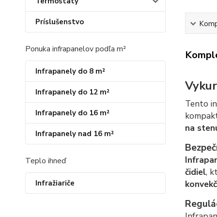
Termostaty
Príslušenstvo
Kompl
Ponuka infrapanelov podľa m²
Komple
Infrapanely do 8 m²
Vykur
Infrapanely do 12 m²
Tento i
Infrapanely do 16 m²
kompak
na sten
Infrapanely nad 16 m²
Bezpeč
Infrapa
Teplo ihneď
čidiel
, 
Infražiariče
konvekč
Regulá
Infrapa