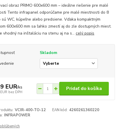
vací obraz PRIMO 600x600 mm – ideálne riešenie pre malé
osti Tento infrapanel odporúčame pre malé miestnosti do 8
o sú WC, kúpeľne alebo predsiene. Vďaka kompaktným
om 600x600 mm sa ľahko zmestí aj do zle dostupných miest.
e vhodný na inštaláciu na stenu aj na s...
celý popis
tupnosť
Skladom
vedenie
49 EUR
/
ks
Pridať do košíka
 EUR
bez DPH
roduktu:
VCIR-400-TO-12
EAN kód:
4260261360220
a:
INFRAPOWER
obľúbených