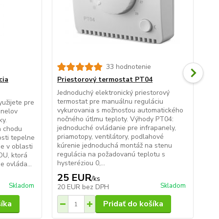
33 hodnotenie
cia
Priestorový termostat PT04
Tý
Jednoduchý elektronický priestorový
Kaž
termostat pre manuálnu reguláciu
int
užijete pre
vykurovania s možnosťou automatického
0,4
anelov
nočného útlmu teploty. Výhody PT04:
tep
ky.
jednoduché ovládanie pre infrapanely,
0,2
a chodu
priamotopy, ventilátory, podlahové
Mož
sti tepelne
kúrenie jednoduchá montáž na stenu
(NT
e v oblasti
regulácia na požadovanú teplotu s
kli
OU, ktorá
hysteréziou 0,...
 ovláda...
25 EUR
5
/
ks
Skladom
Skladom
20 EUR
bez DPH
43
šíka
Pridať do košíka