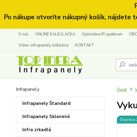
Po nákupe otvoríte nákupný košík, nájdete t
O nás
ONLINE KALKULAČKA
Optimálne IR spektrum
OBC
Video-infrapanely inštalácia
KONTAKT
Infrapanely
Úvod
V
Vyku
Infrapanely Štandard
Infrapanely Sklenené
Doprava
Infra zrkadlá