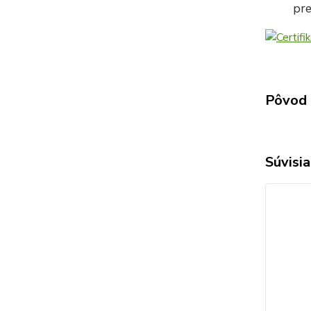
pre
Pôvod 
Súvisia