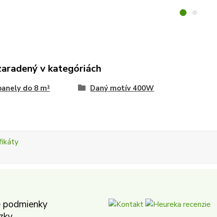
zaradený v kategóriách
panely do 8 m²
Daný motív 400W
 podmienky
zky