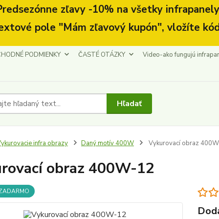
Predsezónne zľavy -10% na všetky infrapanely.
extové pole "Mám zľavový kupón", vložíte kód
HODNÉ PODMIENKY
ČASTÉ OTÁZKY
Video-ako fungujú infrapa
Hľadať
ykurovacie infra obrazy
Daný motív 400W
Vykurovací obraz 400W
rovací obraz 400W-12
 ZADARMO
Doda