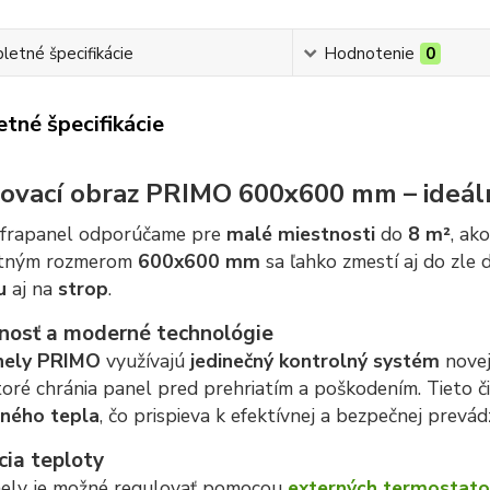
etné špecifikácie
Hodnotenie
0
tné špecifikácie
ovací obraz PRIMO 600x600 mm – ideáln
nfrapanel odporúčame pre
malé miestnosti
do
8 m²
, ak
tným rozmerom
600x600 mm
sa ľahko zmestí aj do zle 
u
aj na
strop
.
nosť a moderné technológie
nely PRIMO
využívajú
jedinečný kontrolný systém
novej
ktoré chránia panel pred prehriatím a poškodením. Tieto či
ného tepla
, čo prispieva k efektívnej a bezpečnej prevád
cia teploty
nely je možné regulovať pomocou
externých termostato