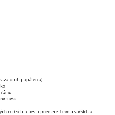
rava proti popáleniu)
 kg
z rámu
žna sada
ých cudzích telies o priemere 1mm a väčších a