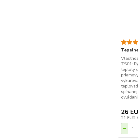
Tepelne
Vlastnos
TS01: R
teploty 
priamovy
vykurova
teplovzd
spínane
ovládani
26 E
21 EUR