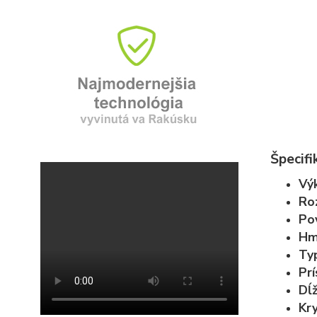
Špecifi
Vý
Ro
Po
Hm
Ty
Prí
Dĺ
Kry