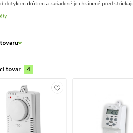
d dotykom drôtom a zariadené je chránené pred strieka
tovaru
ci tovar
4