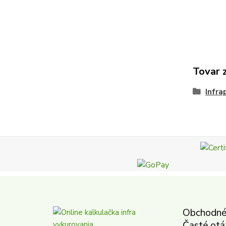
Tovar 
Infra
Obchodné
Časté otá