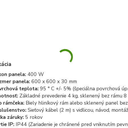
kácia
kon panela:
400 W
zmer panela:
600 x 600 x 30 mm
vrchová teplota:
95 ° C +/- 5% (špeciálna povrchová úp
otnosť:
Základné prevedenie 4 kg, sklenený bez rámu 8
p rámčeka:
Biely hliníkový rám alebo sklenený panel be
slušenstvo:
Sieťový kábel (2 m) s vidlicou, návod, montá
žka záruky:
5 rokov
tie IP:
IP44 (Zariadenie je chránené pred vniknutím pevn