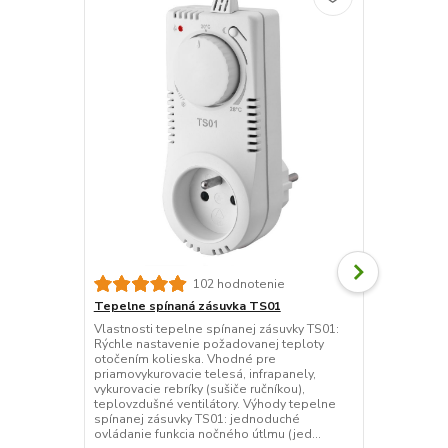
102 hodnotenie
Tepelne spínaná zásuvka TS01
ELEKTROBOC
zásuvka
Vlastnosti tepelne spínanej zásuvky TS01:
Rýchle nastavenie požadovanej teploty
Tepelne spín
otočením kolieska. Vhodné pre
reguláciu vy
priamovykurovacie telesá, infrapanely,
zapojených d
vykurovacie rebríky (sušiče ručníkou),
Jednoduchá a
teplovzdušné ventilátory. Výhody tepelne
vykurovacieh
spínanej zásuvky TS01: jednoduché
spínané zásu
ovládanie funkcia nočného útlmu (jed...
vykurovacej