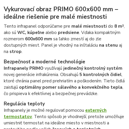
Vykurovací obraz PRIMO 600x600 mm –
ideálne riešenie pre malé miestnosti
Tento infrapanel odporúčame pre
malé miestnosti
do
8 m²
,
ako sú
WC, kúpeľne
alebo
predsiene
. Vďaka kompaktným
rozmerom
600x600 mm
sa ľahko zmestí aj do zle
dostupných miest. Panel je vhodný na inštaláciu
na stenu
aj
na
strop
.
Bezpečnosť a moderné technológie
Infrapanely PRIMO
využívajú
jedinečný kontrolný systém
novej generácie infrakúrenia. Obsahujú
5 kontrolných čidiel
,
ktoré chránia panel pred prehriatím a poškodením. Tieto čidlá
zaisťujú
optimálny pomer sálavého a konvekčného tepla
,
čo prispieva k efektívnej a bezpečnej prevádzke.
Regulácia teploty
Infrapanely je možné regulovať pomocou
externých
termostatov
. Tento spôsob je vhodnejší, pretože umožňuje
umiestniť termostat na ideálne miesto v miestnosti a