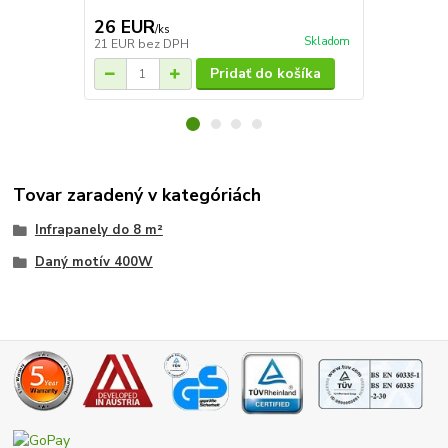
ponúka komfo
26 EUR
41 EUR
/
ks
/
k
Skladom
21 EUR
bez DPH
33 EUR
bez 
Pridať do košíka
Tovar zaradený v kategóriách
Infrapanely do 8 m²
Daný motív 400W