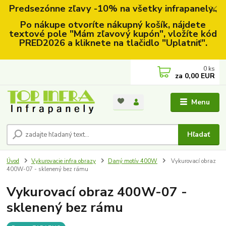
Predsezónne zľavy -10% na všetky infrapanely..
Po nákupe otvoríte nákupný košík, nájdete
textové pole "Mám zľavový kupón", vložíte kód
PRED2026 a kliknete na tlačidlo "Uplatniť".
0
ks
za
0,00 EUR
Menu
Hľadať
Úvod
Vykurovacie infra obrazy
Daný motív 400W
Vykurovací obraz
400W-07 - sklenený bez rámu
Vykurovací obraz 400W-07 -
sklenený bez rámu