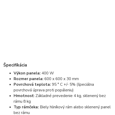
Špecifikácia
Výkon panela:
400 W
Rozmer panela:
600 x 600 x 30 mm
Povrchová teplota:
95 ° C +/- 5% (špeciálna
povrchová úprava proti popáleniu)
Hmotnosť:
Základné prevedenie 4 kg, sklenený bez
rámu 8 kg
Typ rámčeka:
Biely hliníkový rám alebo sklenený panel
bez rámu