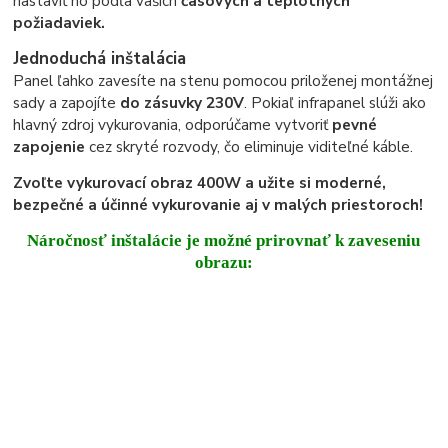
nastaviť ho podľa vašich
časových a teplotných
požiadaviek.
Jednoduchá inštalácia
Panel ľahko zavesíte na stenu pomocou priloženej montážnej
sady a zapojíte
do zásuvky 230V
. Pokiaľ infrapanel slúži ako
hlavný zdroj vykurovania, odporúčame vytvoriť
pevné
zapojenie
cez skryté rozvody, čo eliminuje viditeľné káble.
Zvoľte vykurovací obraz 400W a užite si moderné,
bezpečné a účinné vykurovanie aj v malých priestoroch!
Náročnosť inštalácie je možné prirovnať k zaveseniu
obrazu: