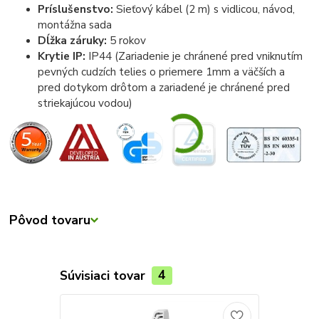
Príslušenstvo:
Sieťový kábel (2 m) s vidlicou, návod,
montážna sada
Dĺžka záruky:
5 rokov
Krytie IP:
IP44 (Zariadenie je chránené pred vniknutím
pevných cudzích telies o priemere 1mm a väčších a
pred dotykom drôtom a zariadené je chránené pred
striekajúcou vodou)
Pôvod tovaru
Súvisiaci tovar
4