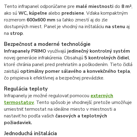
Tento infrapanel odporúčame pre
malé miestnosti
do
8 m²
,
ako sú
WC, kúpeľne
alebo
predsiene
. Vďaka kompaktným
rozmerom
600x600 mm
sa ľahko zmestí aj do zle
dostupných miest. Panel je vhodný na inštaláciu
na stenu
aj
na
strop
.
Bezpečnosť a moderné technológie
Infrapanely PRIMO
využívajú
jedinečný kontrolný systém
novej generácie infrakúrenia. Obsahujú
5 kontrolných čidiel
,
ktoré chránia panel pred prehriatím a poškodením. Tieto čidlá
zaisťujú
optimálny pomer sálavého a konvekčného tepla
,
čo prispieva k efektívnej a bezpečnej prevádzke.
Regulácia teploty
Infrapanely je možné regulovať pomocou
externých
termostatov
. Tento spôsob je vhodnejší, pretože umožňuje
umiestniť termostat na ideálne miesto v miestnosti a
nastaviť ho podľa vašich
časových a teplotných
požiadaviek.
Jednoduchá inštalácia