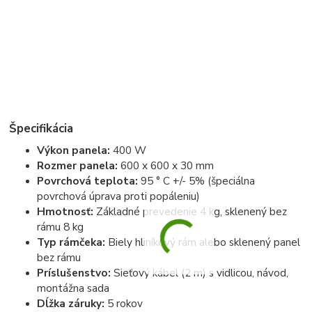
Špecifikácia
Výkon panela:
400 W
Rozmer panela:
600 x 600 x 30 mm
Povrchová teplota:
95 ° C +/- 5% (špeciálna
povrchová úprava proti popáleniu)
Hmotnosť:
Základné prevedenie 4 kg, sklenený bez
rámu 8 kg
Typ rámčeka:
Biely hliníkový rám alebo sklenený panel
bez rámu
Príslušenstvo:
Sieťový kábel (2 m) s vidlicou, návod,
montážna sada
Dĺžka záruky:
5 rokov