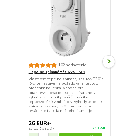
102 hodnotenie
Tepelne spínaná zásuvka TS01
ELEKTROBOC
zásuvka
Vlastnosti tepelne spínanej zásuvky TS01:
Rýchle nastavenie požadovanej teploty
Tepelne spín
otočením kolieska. Vhodné pre
reguláciu vy
priamovykurovacie telesá, infrapanely,
zapojených d
vykurovacie rebríky (sušiče ručníkou),
Jednoduchá a
teplovzdušné ventilátory. Výhody tepelne
vykurovacieh
spínanej zásuvky TS01: jednoduché
spínané zásu
ovládanie funkcia nočného útlmu (jed...
vykurovacej
ponúka komfo
26 EUR
41 EUR
/
ks
/
k
Skladom
21 EUR
bez DPH
33 EUR
bez 