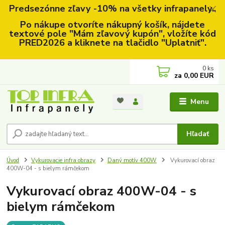
Predsezónne zľavy -10% na všetky infrapanely..
Po nákupe otvoríte nákupný košík, nájdete
textové pole "Mám zľavový kupón", vložíte kód
PRED2026 a kliknete na tlačidlo "Uplatniť".
0
ks
za
0,00 EUR
Menu
Hľadať
Úvod
Vykurovacie infra obrazy
Daný motív 400W
Vykurovací obraz
400W-04 - s bielym rámčekom
Vykurovací obraz 400W-04 - s
bielym rámčekom