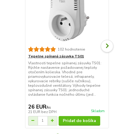
102 hodnotenie
Tepelne spínaná zásuvka TS01
ELEKTROBOC
zásuvka
Vlastnosti tepelne spínanej zásuvky TS01:
Rýchle nastavenie požadovanej teploty
Tepelne spín
otočením kolieska. Vhodné pre
reguláciu vy
priamovykurovacie telesá, infrapanely,
zapojených d
vykurovacie rebríky (sušiče ručníkou),
Jednoduchá a
teplovzdušné ventilátory. Výhody tepelne
vykurovacieh
spínanej zásuvky TS01: jednoduché
spínané zásu
ovládanie funkcia nočného útlmu (jed...
vykurovacej
ponúka komfo
26 EUR
41 EUR
/
ks
/
k
Skladom
21 EUR
bez DPH
33 EUR
bez 
Pridať do košíka