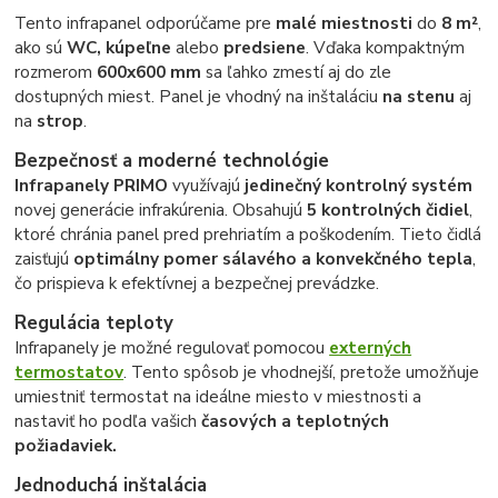
Tento infrapanel odporúčame pre
malé miestnosti
do
8 m²
,
ako sú
WC, kúpeľne
alebo
predsiene
. Vďaka kompaktným
rozmerom
600x600 mm
sa ľahko zmestí aj do zle
dostupných miest. Panel je vhodný na inštaláciu
na stenu
aj
na
strop
.
Bezpečnosť a moderné technológie
Infrapanely PRIMO
využívajú
jedinečný kontrolný systém
novej generácie infrakúrenia. Obsahujú
5 kontrolných čidiel
,
ktoré chránia panel pred prehriatím a poškodením. Tieto čidlá
zaisťujú
optimálny pomer sálavého a konvekčného tepla
,
čo prispieva k efektívnej a bezpečnej prevádzke.
Regulácia teploty
Infrapanely je možné regulovať pomocou
externých
termostatov
. Tento spôsob je vhodnejší, pretože umožňuje
umiestniť termostat na ideálne miesto v miestnosti a
nastaviť ho podľa vašich
časových a teplotných
požiadaviek.
Jednoduchá inštalácia