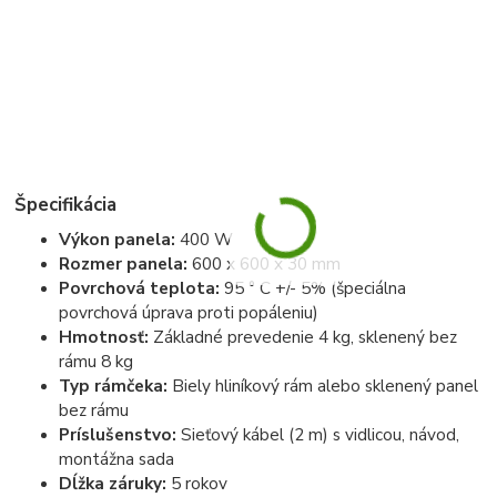
Špecifikácia
Výkon panela:
400 W
Rozmer panela:
600 x 600 x 30 mm
Povrchová teplota:
95 ° C +/- 5% (špeciálna
povrchová úprava proti popáleniu)
Hmotnosť:
Základné prevedenie 4 kg, sklenený bez
rámu 8 kg
Typ rámčeka:
Biely hliníkový rám alebo sklenený panel
bez rámu
Príslušenstvo:
Sieťový kábel (2 m) s vidlicou, návod,
montážna sada
Dĺžka záruky:
5 rokov