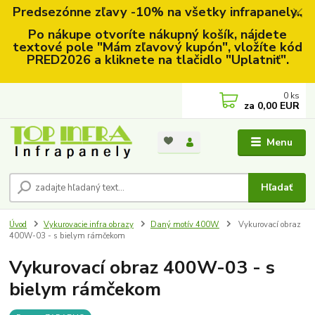
Predsezónne zľavy -10% na všetky infrapanely..
Po nákupe otvoríte nákupný košík, nájdete
textové pole "Mám zľavový kupón", vložíte kód
PRED2026 a kliknete na tlačidlo "Uplatniť".
0
ks
za
0,00 EUR
Menu
Hľadať
Úvod
Vykurovacie infra obrazy
Daný motív 400W
Vykurovací obraz
400W-03 - s bielym rámčekom
Vykurovací obraz 400W-03 - s
bielym rámčekom