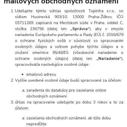
mailových obchodných oznámení
Udeľujete týmto súhlas spoločnosti Topinfra s.r.o., so
sídlom Husinecká 903/10, 13000 Praha-Žižkov, IČO
03711269, zapísaná na Mestskom súde v Prahe, oddiel C,
vložka 236756 (ďalej len
„Správca“
), aby v zmysle
nariadenia Európskeho parlamentu a Rady (EÚ) č. 2016/679
o ochrane fyzických osôb v súvislosti so spracovaním
osobných údajov a voľnom pohybe týchto údajov a o
zrušení smernice 95/46/ES (všeobecné nariadenie o
ochrane osobných údajov) (ďalej len
„Nariadenie“
),
spracovával/a nasledujúce osobné údaje:
emailovú adresu
Vyššie uvedené osobné údaje budú spracované za účelom:
zaradenia do databázy pre zasielanie online
obchodných oznámení.
úhlas na spracovanie udeľujete po dobu 3 rokov a to za
účelom:
zasielania obchodných oznámení, ak túto dobu
nepredĺžite