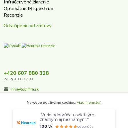
Infračervené žiarenie
Optimálne IR spektrum
Recenzie
Odstúpenie od zmluvy
+420 607 880 328
Po-Pi 9:00 - 17:00
info@topinfra.sk
Na webe používame cookies.
Viac informácií
.
“Vrelo odporúčam všetkým
Súhlasím
Nastavenia
známym aj neznámym.”
100 %
odporúča