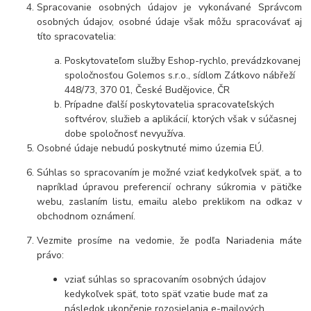
Spracovanie osobných údajov je vykonávané Správcom
osobných údajov, osobné údaje však môžu spracovávať aj
títo spracovatelia:
Poskytovateľom služby Eshop-rychlo, prevádzkovanej
spoločnosťou Golemos s.r.o., sídlom Zátkovo nábřeží
448/73, 370 01, České Budějovice, ČR
Prípadne ďalší poskytovatelia spracovateľských
softvérov, služieb a aplikácií, ktorých však v súčasnej
dobe spoločnosť nevyužíva.
Osobné údaje nebudú poskytnuté mimo územia EÚ.
Súhlas so spracovaním je možné vziať kedykoľvek späť, a to
napríklad úpravou preferencií ochrany súkromia v pätičke
webu, zaslaním listu, emailu alebo preklikom na odkaz v
obchodnom oznámení.
Vezmite prosíme na vedomie, že podľa Nariadenia máte
právo:
vziať súhlas so spracovaním osobných údajov
kedykoľvek späť, toto späť vzatie bude mať za
následok ukončenie rozosielania e-mailových