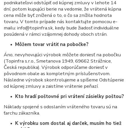
podnikateľovi odstúpiť od kúpnej zmluvy v lehote 14
dní, potom kupujúci berie na vedomie, že vrátená kúpna
cena môže byť znížená o to, o čo sa znížila hodnota
tovaru. V tomto prípade nás kontaktujte pomocou e-
mailu: info@topinfra.sk, kedy bude žiadosť individuálne
posúdená v rámci vzájomnej dohody oboch strán.
Môžem tovar vrátiť na pobočke?
Áno, nevyhovujúci výrobok môžete doniesť na pobočku
(Topinfra s.r.o., Smetanova 1949, 69662 Strážnice,
Česká republika). Výrobok odporúčame doniesť v
pôvodnom obale as kompletným príslušenstvom.
Následne výrobok skontrolujeme a spíšeme Odstúpenie
od kúpnej zmluvy a zaistíme vrátenie peňazí.
Kto hradí poštovné pri vrátení zásielky poštou?
Náklady spojené s odoslaním vráteného tovaru sú na
ťarchu zákazníka.
K výrobku som dostal aj darček, musím ho tiež