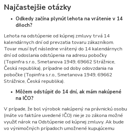
Najčastejšie otázky
Odkedy začína plynúť lehota na vrátenie v 14
dňoch?
Lehota na odstúpenie od kúpnej zmluvy trvá 14
kalendárnych dní od prevzatia tovaru zákazníkom.
Tovar musí byť následne vrátený do 14 kalendárnych
dní od odoslania odstúpenia na adresu pobočky
(Topinfra s.r.o., Smetanova 1949, 69662 Strážnice,
Česká republika), prípadne od doby odovzdania na
pobočke (Topinfra s.r.o., Smetanova 1949, 69662
Strážnice, Česká republika).
Môžem odstúpiť do 14 dní, ak mám nakúpené
na IČO?
V prípade, že bol výrobok nakúpený na právnickú osobu
(máte vo faktúre uvedené IČO) nie je zo zákona možné
využiť nárok na Odstúpenie od kúpnej zmluvy. Ak bude
vo výnimočných prípadoch umožnené kupujúcemu