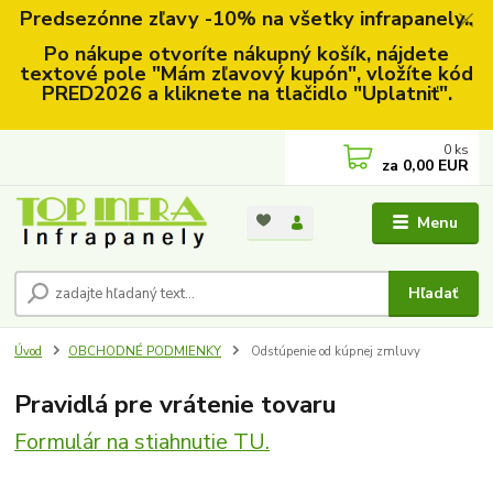
Predsezónne zľavy -10% na všetky infrapanely..
Po nákupe otvoríte nákupný košík, nájdete
textové pole "Mám zľavový kupón", vložíte kód
PRED2026 a kliknete na tlačidlo "Uplatniť".
0
ks
za
0,00 EUR
Menu
Hľadať
Úvod
OBCHODNÉ PODMIENKY
Odstúpenie od kúpnej zmluvy
Pravidlá pre vrátenie tovaru
Formulár na stiahnutie TU.