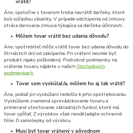
vrátiť?
Áno, spoločne s tovarom treba navrátiť darčeky, ktoré
boli súčasťou zásielky. V prípade odstúpenia od zmluvy
stráca darovacia zmluva týkajúca sa darčeka účinnosti.
Môžem tovar vrátiť bez udania dôvodu?
Áno, spotrebiteľ môže vrátiť tovar bez udania dôvodu do
štrnástich dní od zakúpenia. Pri vrátení nesmie byť
produkt nijako poškodený. Podrobné podmienky na
vrátenie tovaru nájdete v našich
Obchodných
podmienkach
.
Tovar som vyskúšal/a, môžem ho aj tak vrátiť?
Áno, pokiaľ pri vyskúšaní nedošlo k jeho opotrebovaniu.
Vyskúšanie znamená sprevádzkovanie tovaru a
primerané otestovanie základných funkcií, ktoré má
tovar spĺňať. Z výrobkov však neodkladajte ochranné
fólie, či samolepky od výrobcu.
Musí byť tovar vrátený v pôvodnom