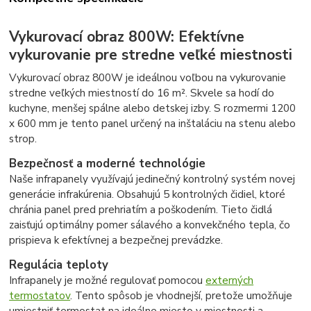
Vykurovací obraz 800W: Efektívne
vykurovanie pre stredne veľké miestnosti
Vykurovací obraz 800W je ideálnou voľbou na vykurovanie
stredne veľkých miestností do 16 m². Skvele sa hodí do
kuchyne, menšej spálne alebo detskej izby. S rozmermi 1200
x 600 mm je tento panel určený na inštaláciu na stenu alebo
strop.
Bezpečnosť a moderné technológie
Naše infrapanely využívajú jedinečný kontrolný systém novej
generácie infrakúrenia. Obsahujú 5 kontrolných čidiel, ktoré
chránia panel pred prehriatím a poškodením. Tieto čidlá
zaisťujú optimálny pomer sálavého a konvekčného tepla, čo
prispieva k efektívnej a bezpečnej prevádzke.
Regulácia teploty
Infrapanely je možné regulovať pomocou
externých
termostatov
. Tento spôsob je vhodnejší, pretože umožňuje
umiestniť termostat na ideálne miesto v miestnosti a