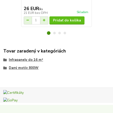
ponúka komfo
26 EUR
41 EUR
/
ks
/
k
Skladom
21 EUR
bez DPH
33 EUR
bez 
Pridať do košíka
Tovar zaradený v kategóriách
Infrapanely do 16 m²
Daný motív 800W