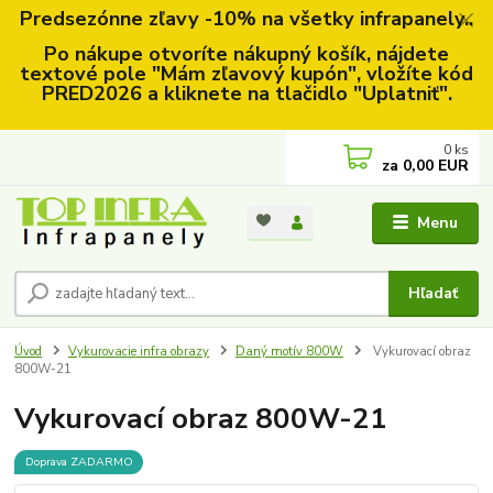
Predsezónne zľavy -10% na všetky infrapanely..
Po nákupe otvoríte nákupný košík, nájdete
textové pole "Mám zľavový kupón", vložíte kód
PRED2026 a kliknete na tlačidlo "Uplatniť".
0
ks
za
0,00 EUR
Menu
Hľadať
Úvod
Vykurovacie infra obrazy
Daný motív 800W
Vykurovací obraz
800W-21
Vykurovací obraz 800W-21
Doprava ZADARMO