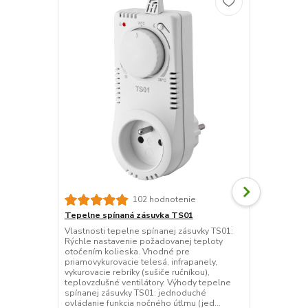
102 hodnotenie
Tepelne spínaná zásuvka TS01
ELEKTROBOC
zásuvka
Vlastnosti tepelne spínanej zásuvky TS01:
Rýchle nastavenie požadovanej teploty
Tepelne spín
otočením kolieska. Vhodné pre
reguláciu vy
priamovykurovacie telesá, infrapanely,
zapojených d
vykurovacie rebríky (sušiče ručníkou),
Jednoduchá a
teplovzdušné ventilátory. Výhody tepelne
vykurovacieh
spínanej zásuvky TS01: jednoduché
spínané zásu
ovládanie funkcia nočného útlmu (jed...
vykurovacej