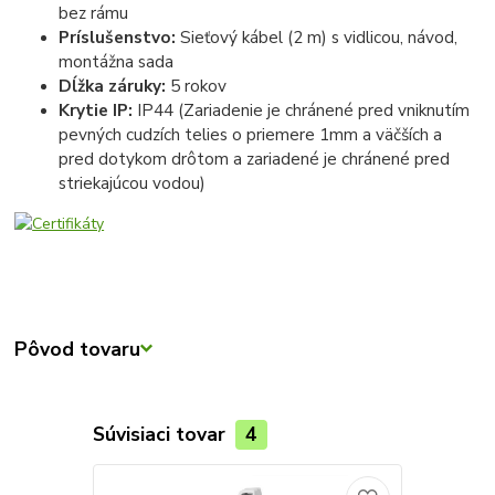
bez rámu
Príslušenstvo:
Sieťový kábel (2 m) s vidlicou, návod,
montážna sada
Dĺžka záruky:
5 rokov
Krytie IP:
IP44 (Zariadenie je chránené pred vniknutím
pevných cudzích telies o priemere 1mm a väčších a
pred dotykom drôtom a zariadené je chránené pred
striekajúcou vodou)
Pôvod tovaru
Súvisiaci tovar
4