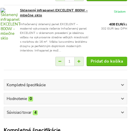
Sklenený infrapanel EXCELENT 800W -
Skladom
mliečne sklo
Infračervený sklenený panel EXCELENT –
408 EUR
/
ks
moderné vykurovacie riešenie Infračervený panel
332 EUR
bez DPH
EXCELENT v sklenenom prevedení je ideálnou
voľbou na vykurovanie stredne veľkých miestností
s rozlohou do 16 m². Vďaka luxusnému lesklému
dizajnu je perfektným doplnkom moderných
interiérov. Infrapanel je mož...
Pridať do košíka
Kompletné špecifikácie
Hodnotenie
0
Súvisiaci tovar
4
Kompletné špecifikácie