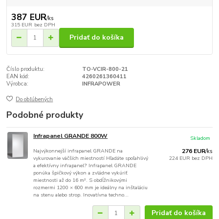
387 EUR
/
ks
315 EUR
bez DPH
Pridať do košíka
Číslo produktu:
TO-VCIR-800-21
EAN kód:
4260261360411
Výrobca:
INFRAPOWER
Do obľúbených
Podobné produkty
Infrapanel GRANDE 800W
Skladom
Najvýkonnejší infrapanel GRANDE na
276 EUR
/
ks
vykurovanie väčších miestností Hľadáte spoľahlivý
224 EUR
bez DPH
a efektívny infrapanel? Infrapanel GRANDE
ponúka špičkový výkon a zvládne vykúriť
miestnosti až do 16 m². S obdĺžnikovými
rozmermi 1200 × 600 mm je ideálny na inštaláciu
na stenu alebo strop. Inovatívna techno...
Pridať do košíka