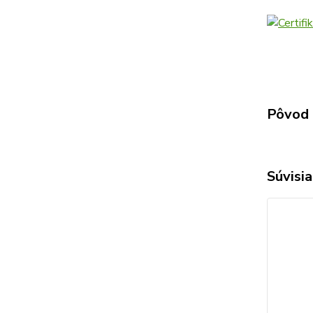
Pôvod 
Súvisia