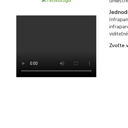
umiestni
Jednodu
Infrapan
infrapan
viditeľn
Zvoľte 