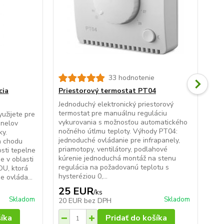
33 hodnotenie
cia
Priestorový termostat PT04
Tý
Jednoduchý elektronický priestorový
Kaž
termostat pre manuálnu reguláciu
int
užijete pre
vykurovania s možnosťou automatického
0,4
anelov
nočného útlmu teploty. Výhody PT04:
tep
ky.
jednoduché ovládanie pre infrapanely,
0,2
a chodu
priamotopy, ventilátory, podlahové
Mož
sti tepelne
kúrenie jednoduchá montáž na stenu
(NT
e v oblasti
regulácia na požadovanú teplotu s
kli
OU, ktorá
hysteréziou 0,...
 ovláda...
25 EUR
5
/
ks
Skladom
Skladom
20 EUR
bez DPH
43
šíka
Pridať do košíka