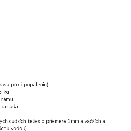
rava proti popáleniu)
6 kg
z rámu
žna sada
ých cudzích telies o priemere 1mm a väčších a
júcou vodou)