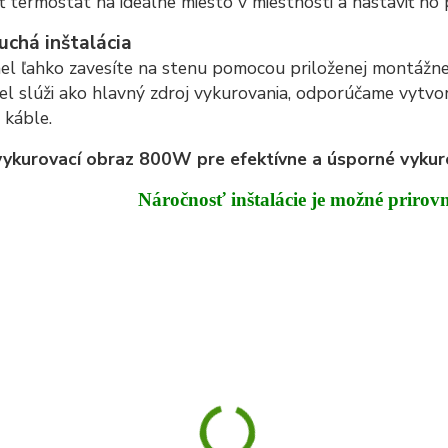
ť termostat na ideálne miesto v miestnosti a nastaviť ho
chá inštalácia
el ľahko zavesíte na stenu pomocou priloženej montážnej
el slúži ako hlavný zdroj vykurovania, odporúčame vytvori
é káble.
vykurovací obraz 800W pre efektívne a úsporné vykur
Náročnosť inštalácie je možné prirov