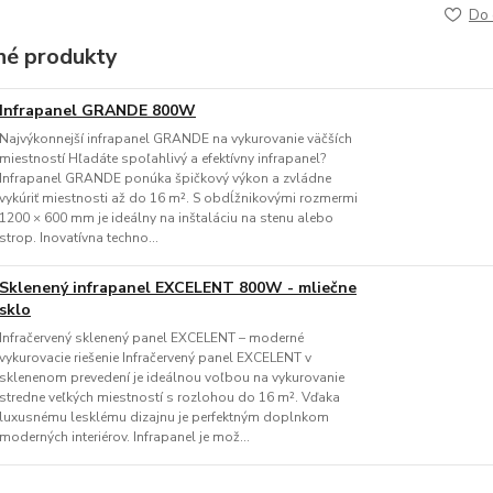
Do 
é produkty
Infrapanel GRANDE 800W
Najvýkonnejší infrapanel GRANDE na vykurovanie väčších
miestností Hľadáte spoľahlivý a efektívny infrapanel?
Infrapanel GRANDE ponúka špičkový výkon a zvládne
vykúriť miestnosti až do 16 m². S obdĺžnikovými rozmermi
1200 × 600 mm je ideálny na inštaláciu na stenu alebo
strop. Inovatívna techno...
Sklenený infrapanel EXCELENT 800W - mliečne
sklo
Infračervený sklenený panel EXCELENT – moderné
vykurovacie riešenie Infračervený panel EXCELENT v
sklenenom prevedení je ideálnou voľbou na vykurovanie
stredne veľkých miestností s rozlohou do 16 m². Vďaka
luxusnému lesklému dizajnu je perfektným doplnkom
moderných interiérov. Infrapanel je mož...