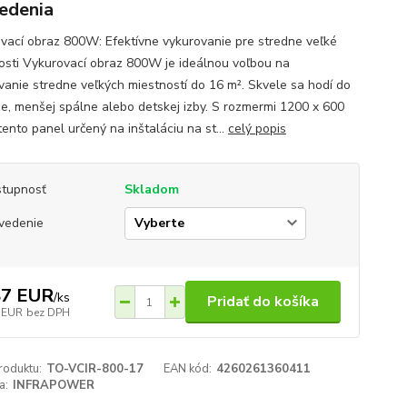
edenia
vací obraz 800W: Efektívne vykurovanie pre stredne veľké
osti Vykurovací obraz 800W je ideálnou voľbou na
vanie stredne veľkých miestností do 16 m². Skvele sa hodí do
e, menšej spálne alebo detskej izby. S rozmermi 1200 x 600
ento panel určený na inštaláciu na st...
celý popis
tupnosť
Skladom
vedenie
87 EUR
/
ks
Pridať do košíka
 EUR
bez DPH
roduktu:
TO-VCIR-800-17
EAN kód:
4260261360411
a:
INFRAPOWER