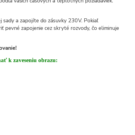
 podľa vašich časových a teplotných požiadaviek.
 sady a zapojíte do zásuvky 230V. Pokiaľ
ť pevné zapojenie cez skryté rozvody, čo eliminuje
ovanie!
nať k zaveseniu obrazu: