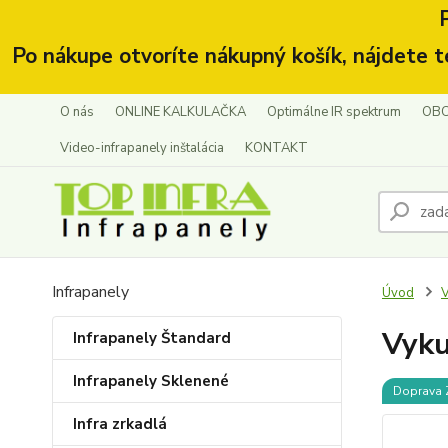
Po nákupe otvoríte nákupný košík, nájdete t
O nás
ONLINE KALKULAČKA
Optimálne IR spektrum
OBC
Video-infrapanely inštalácia
KONTAKT
Infrapanely
Úvod
V
Vyku
Infrapanely Štandard
Infrapanely Sklenené
Doprava
Infra zrkadlá