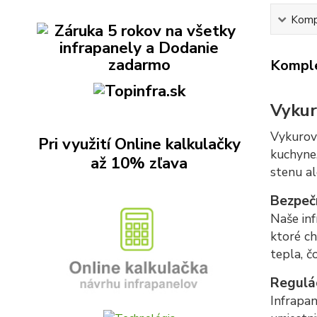
Kompl
Komple
Vykur
Vykurov
Pri využití Online kalkulačky
kuchyne,
až 10% zľava
stenu al
Bezpeč
Naše inf
ktoré ch
tepla, č
Regulá
Infrapa