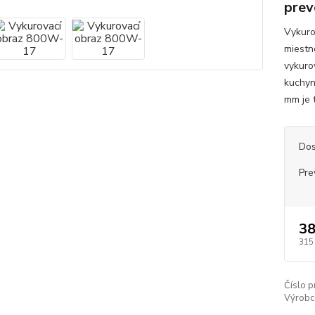
prev
Vykuro
miestn
vykuro
kuchyn
mm je t
Dos
Pre
3
315
Číslo p
Výrobc