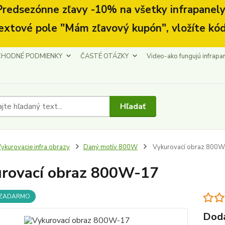
Predsezónne zľavy -10% na všetky infrapanely.
extové pole "Mám zľavový kupón", vložíte kód
HODNÉ PODMIENKY
ČASTÉ OTÁZKY
Video-ako fungujú infrapa
Hľadať
ykurovacie infra obrazy
Daný motív 800W
Vykurovací obraz 800W
rovací obraz 800W-17
 ZADARMO
Doda