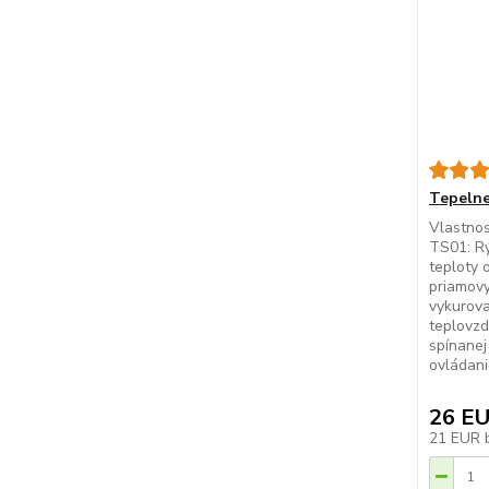
Tepelne
Vlastnos
TS01: R
teploty 
priamovy
vykurova
teplovzd
spínane
ovládani
26 E
21 EUR