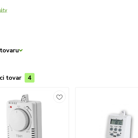
tovaru
ci tovar
4