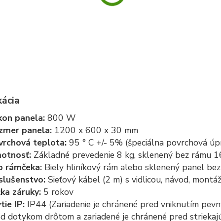
kácia
kon panela:
800 W
zmer panela:
1200 x 600 x 30 mm
vrchová teplota:
95 ° C +/- 5% (špeciálna povrchová úp
otnosť:
Základné prevedenie 8 kg, sklenený bez rámu 1
p rámčeka:
Biely hliníkový rám alebo sklenený panel be
slušenstvo:
Sieťový kábel (2 m) s vidlicou, návod, montá
žka záruky:
5 rokov
tie IP:
IP44 (Zariadenie je chránené pred vniknutím pevn
d dotykom drôtom a zariadené je chránené pred strieka