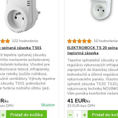
102 hodnotenie
16 hodnotenie
 spínaná zásuvka TS01
ELEKTROBOCK TS 20 spína
teplotná zásuvka
ti tepelne spínanej zásuvky
ýchle nastavenie požadovanej
Tepelne spínateľné zásuvky vy
otočením kolieska. Vhodné pre
reguláciu vykurovacích infrap
kurovacie telesá, infrapanely,
zapojených do klasickej zásuv
cie rebríky (sušiče ručníkou),
Jednoduchá a účinná reguláci
ušné ventilátory. Výhody tepelne
vykurovacieho panelu. Vlastno
j zásuvky TS01: jednoduché
spínané zásuvka TS20: TS20 j
e funkcia nočného útlmu (jed...
vykurovacej techniky NOVINK
Vám ponúka komfortné riešenie
UR
41 EUR
/
ks
/
ks
Skladom
bez DPH
33 EUR
bez DPH
Pridať do košíka
Pridať do ko