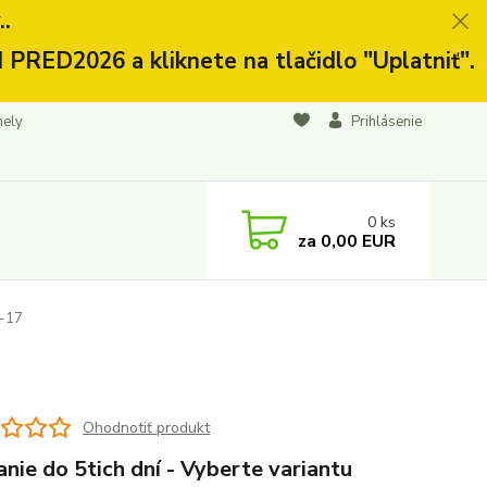
.
 PRED2026 a kliknete na tlačidlo "Uplatniť".
nely
Prihlásenie
0
ks
za
0,00 EUR
-17
Ohodnotiť produkt
nie do 5tich dní - Vyberte variantu