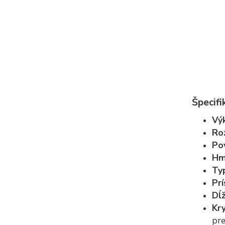
Špecifi
Vý
Ro
Po
Hm
Ty
Prí
Dĺ
Kry
pre