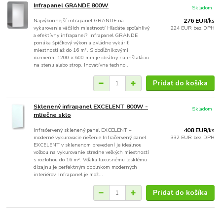
Infrapanel GRANDE 800W
Skladom
Najvýkonnejší infrapanel GRANDE na
276 EUR
/
ks
vykurovanie väčších miestností Hľadáte spoľahlivý
224 EUR
bez DPH
a efektívny infrapanel? Infrapanel GRANDE
ponúka špičkový výkon a zvládne vykúriť
miestnosti až do 16 m². S obdĺžnikovými
rozmermi 1200 × 600 mm je ideálny na inštaláciu
na stenu alebo strop. Inovatívna techno...
Pridať do košíka
Sklenený infrapanel EXCELENT 800W -
Skladom
mliečne sklo
Infračervený sklenený panel EXCELENT –
408 EUR
/
ks
moderné vykurovacie riešenie Infračervený panel
332 EUR
bez DPH
EXCELENT v sklenenom prevedení je ideálnou
voľbou na vykurovanie stredne veľkých miestností
s rozlohou do 16 m². Vďaka luxusnému lesklému
dizajnu je perfektným doplnkom moderných
interiérov. Infrapanel je mož...
Pridať do košíka