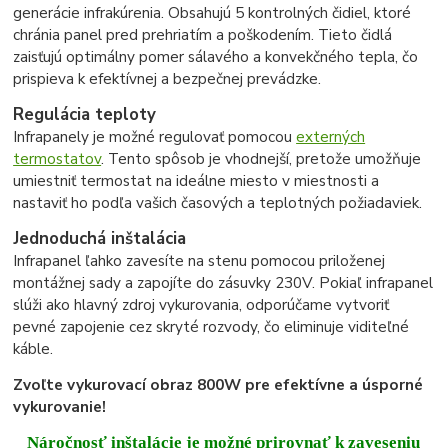
generácie infrakúrenia. Obsahujú 5 kontrolných čidiel, ktoré
chránia panel pred prehriatím a poškodením. Tieto čidlá
zaisťujú optimálny pomer sálavého a konvekčného tepla, čo
prispieva k efektívnej a bezpečnej prevádzke.
Regulácia teploty
Infrapanely je možné regulovať pomocou
externých
termostatov
. Tento spôsob je vhodnejší, pretože umožňuje
umiestniť termostat na ideálne miesto v miestnosti a
nastaviť ho podľa vašich časových a teplotných požiadaviek.
Jednoduchá inštalácia
Infrapanel ľahko zavesíte na stenu pomocou priloženej
montážnej sady a zapojíte do zásuvky 230V. Pokiaľ infrapanel
slúži ako hlavný zdroj vykurovania, odporúčame vytvoriť
pevné zapojenie cez skryté rozvody, čo eliminuje viditeľné
káble.
Zvoľte vykurovací obraz 800W pre efektívne a úsporné
vykurovanie!
Náročnosť inštalácie je možné prirovnať k zaveseniu