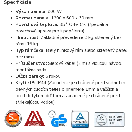
Špecifikácia
Výkon panela:
800 W
Rozmer panela:
1200 x 600 x 30 mm
Povrchová teplota:
95 ° C +/- 5% (špeciálna
povrchová úprava proti popáleniu)
Hmotnosť:
Základné prevedenie 8 kg, sklenený bez
rámu 16 kg
Typ rámčeka:
Biely hliníkový rám alebo sklenený panel
bez rámu
Príslušenstvo:
Sieťový kábel (2 m) s vidlicou, návod,
montážna sada
Dĺžka záruky:
5 rokov
Krytie IP:
IP44 (Zariadenie je chránené pred vniknutím
pevných cudzích telies o priemere 1mm a väčších a
pred dotykom drôtom a zariadené je chránené pred
striekajúcou vodou)