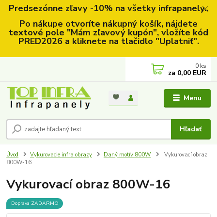
Predsezónne zľavy -10% na všetky infrapanely..
Po nákupe otvoríte nákupný košík, nájdete
textové pole "Mám zľavový kupón", vložíte kód
PRED2026 a kliknete na tlačidlo "Uplatniť".
0
ks
za
0,00 EUR
Menu
Hľadať
Úvod
Vykurovacie infra obrazy
Daný motív 800W
Vykurovací obraz
800W-16
Vykurovací obraz 800W-16
Doprava ZADARMO