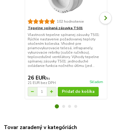
102 hodnotenie
Tepelne spínaná zásuvka TS01
ELEKTROBOC
zásuvka
Vlastnosti tepelne spínanej zásuvky TS01:
Rýchle nastavenie požadovanej teploty
Tepelne spín
otočením kolieska. Vhodné pre
reguláciu vy
priamovykurovacie telesá, infrapanely,
zapojených d
vykurovacie rebríky (sušiče ručníkou),
Jednoduchá a
teplovzdušné ventilátory. Výhody tepelne
vykurovacieh
spínanej zásuvky TS01: jednoduché
spínané zásu
ovládanie funkcia nočného útlmu (jed...
vykurovacej
ponúka komfo
26 EUR
41 EUR
/
ks
/
k
Skladom
21 EUR
bez DPH
33 EUR
bez 
Pridať do košíka
Tovar zaradený v kategóriách