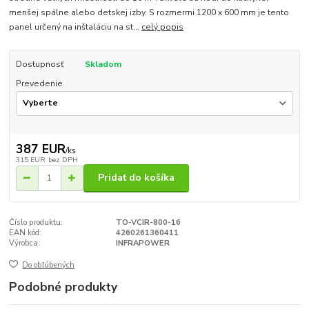
menšej spálne alebo detskej izby. S rozmermi 1200 x 600 mm je tento
panel určený na inštaláciu na st...
celý popis
Dostupnosť
Skladom
Prevedenie
387 EUR
/
ks
315 EUR
bez DPH
Pridať do košíka
Číslo produktu:
TO-VCIR-800-16
EAN kód:
4260261360411
Výrobca:
INFRAPOWER
Do obľúbených
Podobné produkty