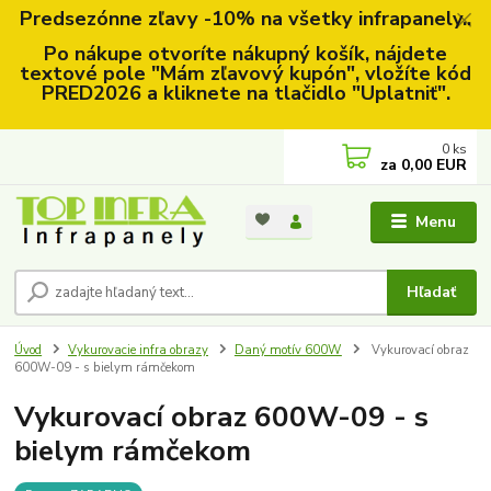
Predsezónne zľavy -10% na všetky infrapanely..
Po nákupe otvoríte nákupný košík, nájdete
textové pole "Mám zľavový kupón", vložíte kód
PRED2026 a kliknete na tlačidlo "Uplatniť".
0
ks
za
0,00 EUR
Menu
Hľadať
Úvod
Vykurovacie infra obrazy
Daný motív 600W
Vykurovací obraz
600W-09 - s bielym rámčekom
Vykurovací obraz 600W-09 - s
bielym rámčekom