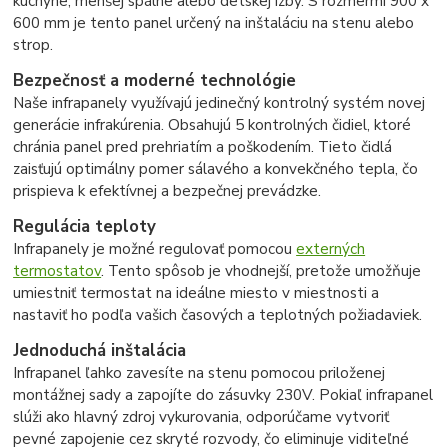
kuchyne, menšej spálne alebo detskej izby. S rozmermi 900 x
600 mm je tento panel určený na inštaláciu na stenu alebo
strop.
Bezpečnosť a moderné technológie
Naše infrapanely využívajú jedinečný kontrolný systém novej
generácie infrakúrenia. Obsahujú 5 kontrolných čidiel, ktoré
chránia panel pred prehriatím a poškodením. Tieto čidlá
zaisťujú optimálny pomer sálavého a konvekčného tepla, čo
prispieva k efektívnej a bezpečnej prevádzke.
Regulácia teploty
Infrapanely je možné regulovať pomocou
externých
termostatov
. Tento spôsob je vhodnejší, pretože umožňuje
umiestniť termostat na ideálne miesto v miestnosti a
nastaviť ho podľa vašich časových a teplotných požiadaviek.
Jednoduchá inštalácia
Infrapanel ľahko zavesíte na stenu pomocou priloženej
montážnej sady a zapojíte do zásuvky 230V. Pokiaľ infrapanel
slúži ako hlavný zdroj vykurovania, odporúčame vytvoriť
pevné zapojenie cez skryté rozvody, čo eliminuje viditeľné