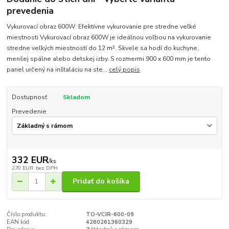
prevedenia
Vykurovací obraz 600W: Efektívne vykurovanie pre stredne veľké
miestnosti Vykurovací obraz 600W je ideálnou voľbou na vykurovanie
stredne veľkých miestností do 12 m². Skvele sa hodí do kuchyne,
menšej spálne alebo detskej izby. S rozmermi 900 x 600 mm je tento
panel určený na inštaláciu na ste...
celý popis
Dostupnosť
Skladom
Prevedenie
332 EUR
/
ks
270 EUR
bez DPH
Pridať do košíka
Číslo produktu:
TO-VCIR-600-09
EAN kód:
4260261360329