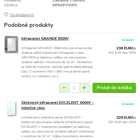
Prevedenie:
Základný s rámom
Výrobca:
INFRAPOWER
Do obľúbených
Podobné produkty
Infrapanel GRANDE 600W
Skladom
Infrapanel GRANDE: Efektívne vykurovanie pre
236 EUR
/
ks
stredne veľké miestnosti Infrapanel z radu
192 EUR
bez DPH
GRANDE je ideálnou voľbou na vykurovanie
stredne veľkých miestností do 12 m². Perfektne
sa hodí do kuchyne, menšej spálne alebo detskej
izby. S rozmermi 900 x 600 mm je tento panel
určený na inštaláciu na s...
Pridať do košíka
Sklenený infrapanel EXCELENT 600W -
Skladom
mliečne sklo
Infračervený sklenený panel EXCELENT –
329 EUR
/
ks
moderné vykurovacie riešenie Infračervený panel
267 EUR
bez DPH
EXCELENT v sklenenom prevedení je ideálnou
voľbou na vykurovanie stredne veľkých miestností
s rozlohou do 12 m². Vďaka luxusnému lesklému