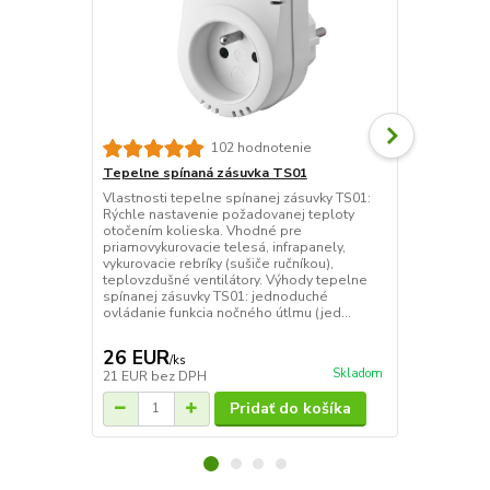
102 hodnotenie
Tepelne spínaná zásuvka TS01
ELEKTROBOC
zásuvka
Vlastnosti tepelne spínanej zásuvky TS01:
Rýchle nastavenie požadovanej teploty
Tepelne spín
otočením kolieska. Vhodné pre
reguláciu vy
priamovykurovacie telesá, infrapanely,
zapojených d
vykurovacie rebríky (sušiče ručníkou),
Jednoduchá a
teplovzdušné ventilátory. Výhody tepelne
vykurovacieh
spínanej zásuvky TS01: jednoduché
spínané zásu
ovládanie funkcia nočného útlmu (jed...
vykurovacej
ponúka komfo
26 EUR
41 EUR
/
ks
/
k
Skladom
21 EUR
bez DPH
33 EUR
bez 
Pridať do košíka