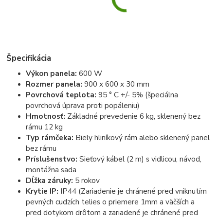
Špecifikácia
Výkon panela:
600 W
Rozmer panela:
900 x 600 x 30 mm
Povrchová teplota:
95 ° C +/- 5% (špeciálna
povrchová úprava proti popáleniu)
Hmotnosť:
Základné prevedenie 6 kg, sklenený bez
rámu 12 kg
Typ rámčeka:
Biely hliníkový rám alebo sklenený panel
bez rámu
Príslušenstvo:
Sieťový kábel (2 m) s vidlicou, návod,
montážna sada
Dĺžka záruky:
5 rokov
Krytie IP:
IP44 (Zariadenie je chránené pred vniknutím
pevných cudzích telies o priemere 1mm a väčších a
pred dotykom drôtom a zariadené je chránené pred