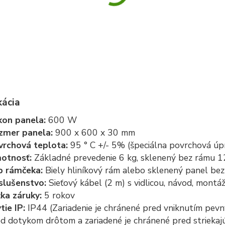
kácia
kon panela:
600 W
zmer panela:
900 x 600 x 30 mm
vrchová teplota:
95 ° C +/- 5% (špeciálna povrchová úp
otnosť:
Základné prevedenie 6 kg, sklenený bez rámu 1
p rámčeka:
Biely hliníkový rám alebo sklenený panel be
slušenstvo:
Sieťový kábel (2 m) s vidlicou, návod, montá
žka záruky:
5 rokov
tie IP:
IP44 (Zariadenie je chránené pred vniknutím pevn
d dotykom drôtom a zariadené je chránené pred strieka