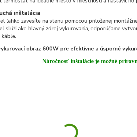
ť termostat na ideálne miesto v miestnosti a nastaviť ho
chá inštalácia
el ľahko zavesíte na stenu pomocou priloženej montážnej
el slúži ako hlavný zdroj vykurovania, odporúčame vytvori
é káble.
vykurovací obraz 600W pre efektívne a úsporné vykur
Náročnosť inštalácie je možné prirov