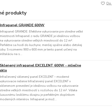
Do 
é produkty
Infrapanel GRANDE 600W
Infrapanel GRANDE: Efektívne vykurovanie pre stredne veľké
miestnosti Infrapanel z radu GRANDE je ideálnou voľbou
na vykurovanie stredne veľkých miestností do 12 m².
Perfektne sa hodí do kuchyne, menšej spálne alebo detskej
izby. S rozmermi 900 x 600 mm je tento panel určený na
inštaláciu na s...
Sklenený infrapanel EXCELENT 600W - mliečne
sklo
Infračervený sklenený panel EXCELENT – moderné
vykurovacie riešenie Infračervený panel EXCELENT v
sklenenom prevedení je ideálnou voľbou na vykurovanie
stredne veľkých miestností s rozlohou do 12 m². Vďaka
luxusnému lesklému dizajnu je perfektným doplnkom
moderných interiérov. Infrapanel je mož...