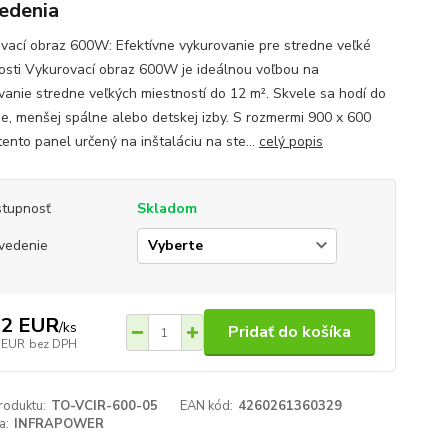
edenia
vací obraz 600W: Efektívne vykurovanie pre stredne veľké
osti Vykurovací obraz 600W je ideálnou voľbou na
vanie stredne veľkých miestností do 12 m². Skvele sa hodí do
e, menšej spálne alebo detskej izby. S rozmermi 900 x 600
tento panel určený na inštaláciu na ste...
celý popis
tupnosť
Skladom
vedenie
32 EUR
/
ks
Pridať do košíka
 EUR
bez DPH
roduktu:
TO-VCIR-600-05
EAN kód:
4260261360329
a:
INFRAPOWER