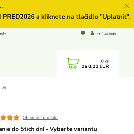
.
 PRED2026 a kliknete na tlačidlo "Uplatniť".
nely
Prihlásenie
0
ks
za
0,00 EUR
-05
Ohodnotiť produkt
nie do 5tich dní - Vyberte variantu