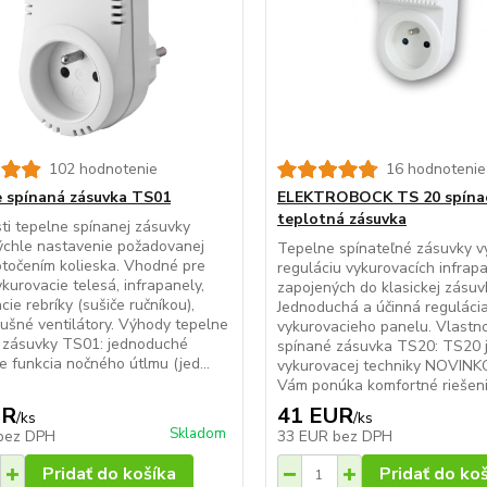
102 hodnotenie
16 hodnotenie
 spínaná zásuvka TS01
ELEKTROBOCK TS 20 spína
teplotná zásuvka
ti tepelne spínanej zásuvky
ýchle nastavenie požadovanej
Tepelne spínateľné zásuvky vy
otočením kolieska. Vhodné pre
reguláciu vykurovacích infrap
kurovacie telesá, infrapanely,
zapojených do klasickej zásuv
cie rebríky (sušiče ručníkou),
Jednoduchá a účinná reguláci
ušné ventilátory. Výhody tepelne
vykurovacieho panelu. Vlastno
j zásuvky TS01: jednoduché
spínané zásuvka TS20: TS20 j
e funkcia nočného útlmu (jed...
vykurovacej techniky NOVINK
Vám ponúka komfortné riešenie
UR
41 EUR
/
ks
/
ks
Skladom
bez DPH
33 EUR
bez DPH
Pridať do košíka
Pridať do ko