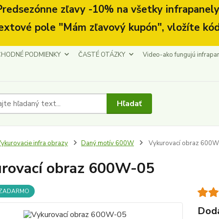
Predsezónne zľavy -10% na všetky infrapanely.
extové pole "Mám zľavový kupón", vložíte kód
HODNÉ PODMIENKY
ČASTÉ OTÁZKY
Video-ako fungujú infrapa
Hľadať
ykurovacie infra obrazy
Daný motív 600W
Vykurovací obraz 600W
rovací obraz 600W-05
 ZADARMO
Doda