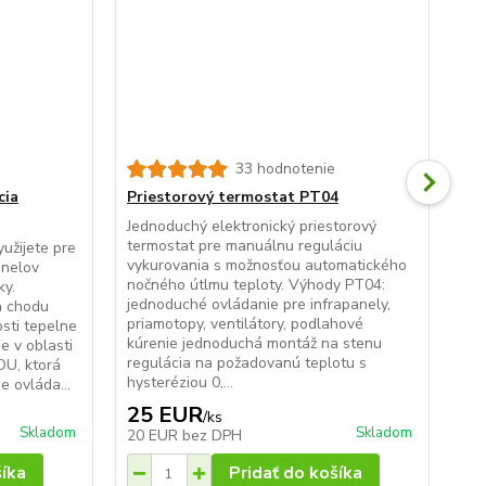
33 hodnotenie
cia
Priestorový termostat PT04
Tý
Jednoduchý elektronický priestorový
Kaž
termostat pre manuálnu reguláciu
int
užijete pre
vykurovania s možnosťou automatického
0,4
anelov
nočného útlmu teploty. Výhody PT04:
tep
ky.
jednoduché ovládanie pre infrapanely,
0,2
a chodu
priamotopy, ventilátory, podlahové
Mož
sti tepelne
kúrenie jednoduchá montáž na stenu
(NT
e v oblasti
regulácia na požadovanú teplotu s
kli
OU, ktorá
hysteréziou 0,...
 ovláda...
25 EUR
5
/
ks
Skladom
Skladom
20 EUR
bez DPH
43
šíka
Pridať do košíka