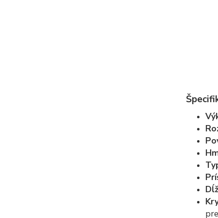
Špecifi
Vý
Ro
Po
Hm
Ty
Prí
Dĺ
Kry
pre