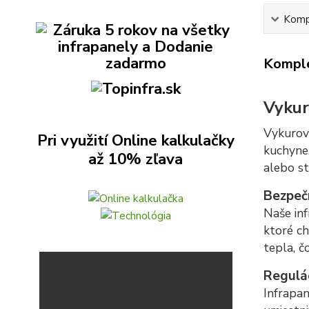
Kompl
Komple
Vykur
Vykurov
Pri využití Online kalkulačky
kuchyne,
až 10% zľava
alebo st
Bezpeč
Naše inf
ktoré ch
tepla, č
Regulá
Infrapa