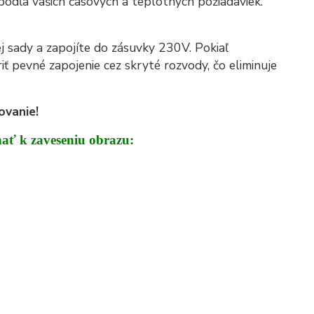
 podľa vašich časových a teplotných požiadaviek.
 sady a zapojíte do zásuvky 230V. Pokiaľ
ť pevné zapojenie cez skryté rozvody, čo eliminuje
ovanie!
nať k zaveseniu obrazu: