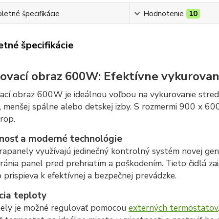
etné špecifikácie
Hodnotenie
10
tné špecifikácie
ovací obraz 600W: Efektívne vykurovani
ací obraz 600W je ideálnou voľbou na vykurovanie stredn
 menšej spálne alebo detskej izby. S rozmermi 900 x 600
rop.
nosť a moderné technológie
rapanely využívajú jedinečný kontrolný systém novej gene
ránia panel pred prehriatím a poškodením. Tieto čidlá z
o prispieva k efektívnej a bezpečnej prevádzke.
cia teploty
nely je možné regulovať pomocou
externých termostatov