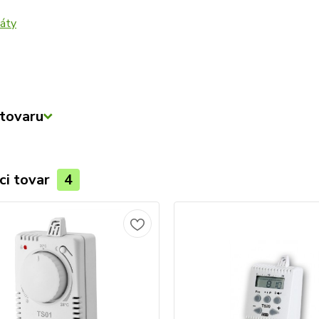
tovaru
ci tovar
4