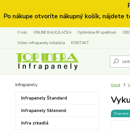
Po nákupe otvoríte nákupný košík, nájdete t
O nás
ONLINE KALKULAČKA
Optimálne IR spektrum
OBC
Video-infrapanely inštalácia
KONTAKT
Infrapanely
Úvod
V
Vyku
Infrapanely Štandard
Infrapanely Sklenené
Doprava
Infra zrkadlá