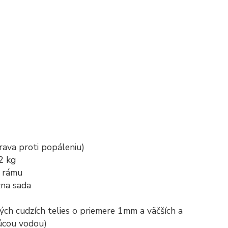
rava proti popáleniu)
2 kg
z rámu
žna sada
ých cudzích telies o priemere 1mm a väčších a
júcou vodou)