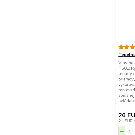
Tepelne
Vlastnos
TS01: R
teploty 
priamovy
vykurova
teplovzd
spínane
ovládani
26 E
21 EUR