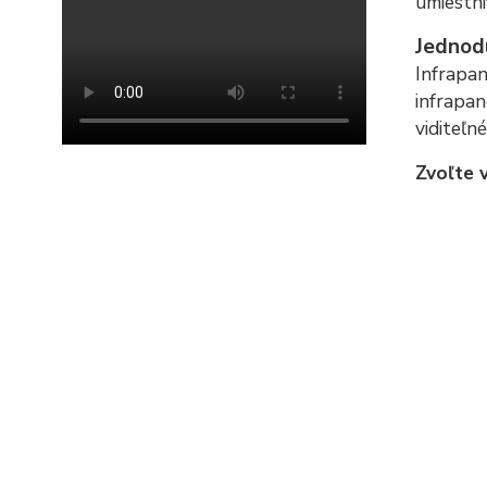
umiestni
Jednodu
Infrapan
infrapan
viditeľn
Zvoľte 