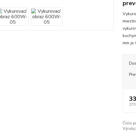
prev
Vykuro
miestn
vykuro
kuchyn
mm je 
Dos
Pre
3
270
Číslo p
Výrobc