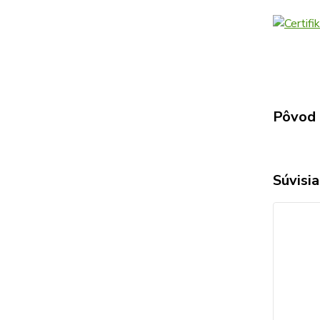
Pôvod 
Súvisia