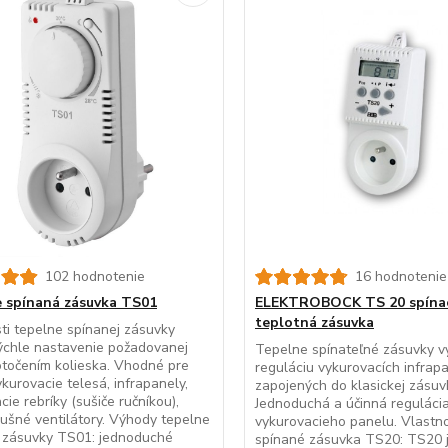
102 hodnotenie
16 hodnotenie
 spínaná zásuvka TS01
ELEKTROBOCK TS 20 spína
teplotná zásuvka
ti tepelne spínanej zásuvky
ýchle nastavenie požadovanej
Tepelne spínateľné zásuvky vy
otočením kolieska. Vhodné pre
reguláciu vykurovacích infrap
kurovacie telesá, infrapanely,
zapojených do klasickej zásuv
cie rebríky (sušiče ručníkou),
Jednoduchá a účinná reguláci
ušné ventilátory. Výhody tepelne
vykurovacieho panelu. Vlastno
j zásuvky TS01: jednoduché
spínané zásuvka TS20: TS20 j