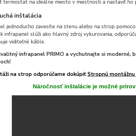
ť termostat na ideálne miesto v miestnosti a nastaviť ho
uchá inštalácia
nel jednoducho zavesíte na stenu alebo na strop pomocou
Ak infrapanel slúži ako hlavný zdroj vykurovania, odporú
nuje viditeľné káble.
kvalitný infrapanel PRIMO a vychutnajte si moderné, b
roch!
táži na strop odporúčame dokúpiť
Stropnú montážnu
Náročnosť inštalácie je možné priro