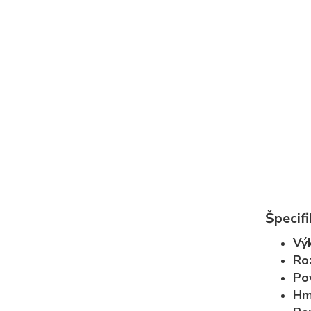
Špecifi
Vý
Ro
Po
Hm