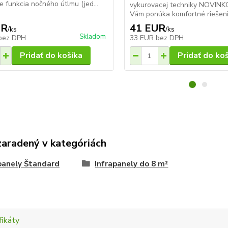
e funkcia nočného útlmu (jed...
vykurovacej techniky NOVINK
Vám ponúka komfortné riešenie
UR
41 EUR
/
ks
/
ks
Skladom
bez DPH
33 EUR
bez DPH
Pridať do košíka
Pridať do ko
zaradený v kategóriách
panely Štandard
Infrapanely do 8 m²