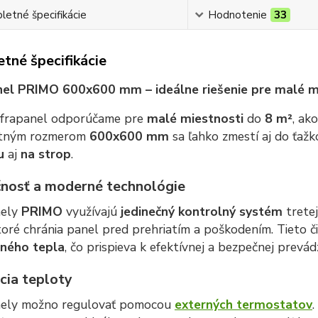
etné špecifikácie
Hodnotenie
33
tné špecifikácie
nel PRIMO 600x600 mm – ideálne riešenie pre malé m
nfrapanel odporúčame pre
malé miestnosti
do
8 m²
, ak
tným rozmerom
600x600 mm
sa ľahko zmestí aj do ťažk
u
aj
na strop
.
nosť a moderné technológie
nely
PRIMO
využívajú
jedinečný kontrolný systém
tretej
ktoré chránia panel pred prehriatím a poškodením. Tieto 
ného tepla
, čo prispieva k efektívnej a bezpečnej prevád
cia teploty
nely možno regulovať pomocou
externých termostatov