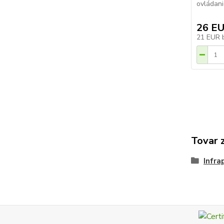
ovládani
26 E
21 EUR
Tovar 
Infra