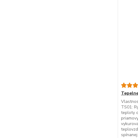
Tepelne
Vlastnos
TS01: R
teploty 
priamovy
vykurova
teplovzd
spínane