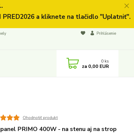
.
 PRED2026 a kliknete na tlačidlo "Uplatniť".
nely
Prihlásenie
0
ks
za
0,00 EUR
Ohodnotiť produkt
apanel PRIMO 400W - na stenu aj na strop