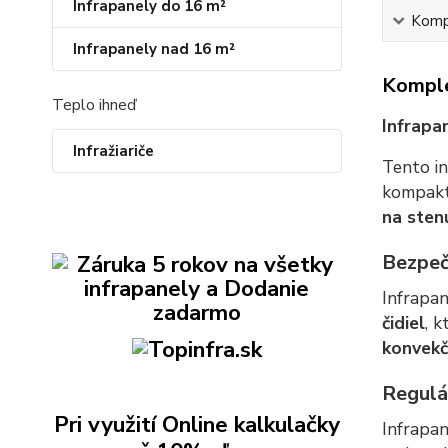
Infrapanely do 16 m²
Kompl
Infrapanely nad 16 m²
Komple
Teplo ihneď
Infrapa
Infražiariče
Tento i
kompak
na sten
Bezpeč
Infrapa
čidiel
, 
konvekč
Regulá
Pri využití Online kalkulačky
Infrapa