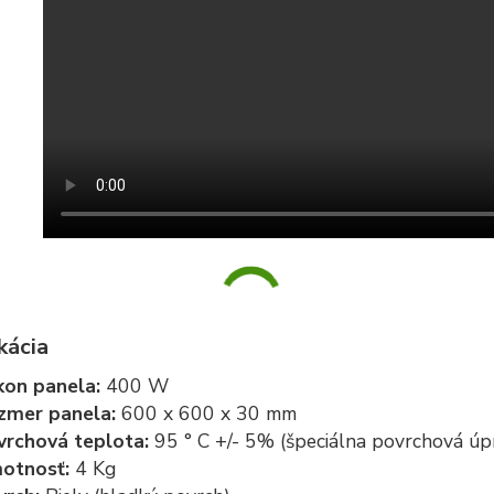
kácia
kon panela:
400 W
zmer panela:
600 x 600 x 30 mm
vrchová teplota:
95 ° C +/- 5% (špeciálna povrchová úp
otnosť:
4 Kg