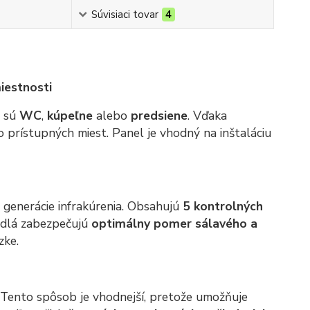
Súvisiaci tovar
4
iestnosti
o sú
WC
,
kúpeľne
alebo
predsiene
. Vďaka
o prístupných miest. Panel je vhodný na inštaláciu
 generácie infrakúrenia. Obsahujú
5 kontrolných
čidlá zabezpečujú
optimálny pomer sálavého a
zke.
. Tento spôsob je vhodnejší, pretože umožňuje