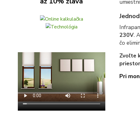
až 10% zľava
umiestni
Jednod
Infrapa
230V
. 
čo elimi
Zvoľte 
priesto
Pri mon