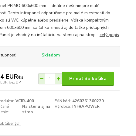
anel PRIMO 600x600 mm – ideálne riešenie pre malé
osti Tento infrapanel odporúčame pre malé miestnosti do
ako sú WC, kúpeľne alebo predsiene. Vďaka kompaktným
om 600x600 mm sa ľahko zmestí aj do ťažko prístupných
Panel je vhodný na inštaláciu na stenu aj na strop...
celý popis
tupnosť
Skladom
84 EUR
/
ks
Pridať do košíka
 EUR
bez DPH
roduktu:
VCIR-400
EAN kód:
4260261360220
čané
Na stenu aj na
Výrobca:
INFRAPOWER
enie:
strop
obľúbených