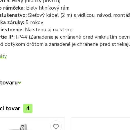
vrch:
Biely (hladký povrch)
p rámčeka:
Biely
hliníkový rám
slušenstvo:
Sieťový kábel (2 m) s vidlicou, návod, montá
žka záruky:
5 rokov
iestnenie:
Na stenu aj na strop
tie IP:
IP44 (Zariadenie je chránené pred vniknutím pevn
d dotykom drôtom a zariadené je chránené pred strieka
tovaru
ci tovar
4