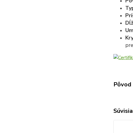
Po
Ty
Prí
Dĺ
Um
Kry
pre
Pôvod 
Súvisia