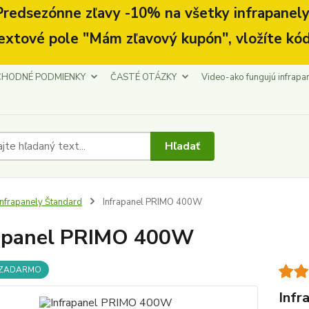
Predsezónne zľavy -10% na všetky infrapanely.
extové pole "Mám zľavový kupón", vložíte kód
HODNÉ PODMIENKY
ČASTÉ OTÁZKY
Video-ako fungujú infrapa
Hľadať
nfrapanely Štandard
Infrapanel PRIMO 400W
rapanel PRIMO 400W
 ZADARMO
Infr