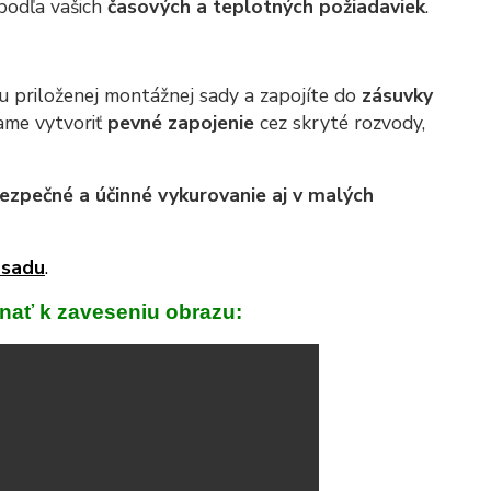
 podľa vašich
časových a teplotných požiadaviek
.
 priloženej montážnej sady a zapojíte do
zásuvky
čame vytvoriť
pevné zapojenie
cez skryté rozvody,
ezpečné a účinné vykurovanie aj v malých
 sadu
.
vnať k zaveseniu obrazu: