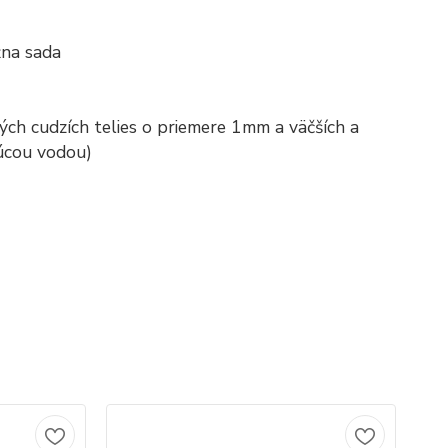
žna sada
ých cudzích telies o priemere 1mm a väčších a
júcou vodou)