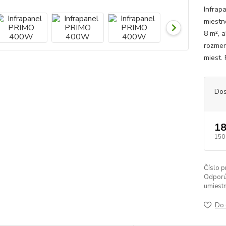
Infrap
miestn
8 m², 
rozmer
miest. 
Dos
1
150
Číslo p
Odporú
umiestn
Do 