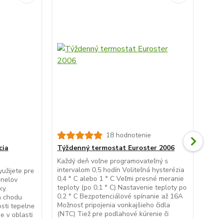
18 hodnotenie
cia
Týždenný termostat Euroster 2006
Pr
Každý deň voľne programovateľný s
Jed
intervalom 0,5 hodín Voliteľná hysterézia
ter
užijete pre
0,4 ° C alebo 1 ° C Veľmi presné meranie
vyk
anelov
teploty (po 0,1 ° C) Nastavenie teploty po
noč
ky.
0,2 ° C Bezpotenciálové spínanie až 16A
jed
a chodu
Možnosť pripojenia vonkajšieho čidla
pri
sti tepelne
(NTC) Tiež pre podlahové kúrenie či
kúr
e v oblasti