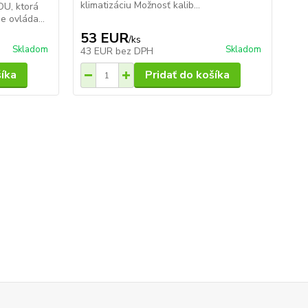
klimatizáciu Možnosť kalib...
reg
OU, ktorá
hys
 ovláda...
53 EUR
2
/
ks
Skladom
Skladom
43 EUR
bez DPH
20
šíka
Pridať do košíka