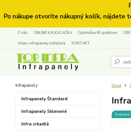
Po nákupe otvoríte nákupný košík, nájdete t
O nás
ONLINE KALKULAČKA
Optimálne IR spektrum
OBC
Video-infrapanely inštalácia
KONTAKT
Infrapanely
Úvod
I
Inf
Infrapanely Štandard
Infrapanely Sklenené
Doprava
Infra zrkadlá